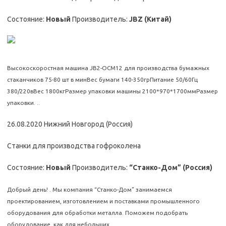
Состояние:
Новый
Производитель:
JBZ (Китай)
Высокоскоростная машина JB2-OCM12 для производства бумажных
стаканчиков 75-80 шт в минВес бумаги 140-350грПитание 50/60Гц
380/220вВес 1800кгРазмер упаковки машины 2100*970*1700ммРазмер
упаковки. ..
26.08.2020 Нижний Новгород (Россия)
Станки для производства гофроколена
Состояние:
Новый
Производитель:
“Станко-Дом” (Россия)
Добрый день! . Мы компания “Станко-Дом” занимаемся
проектированием, изготовлением и поставками промышленного
оборудования для обработки металла. Поможем подобрать
оборудование, как для небольших…