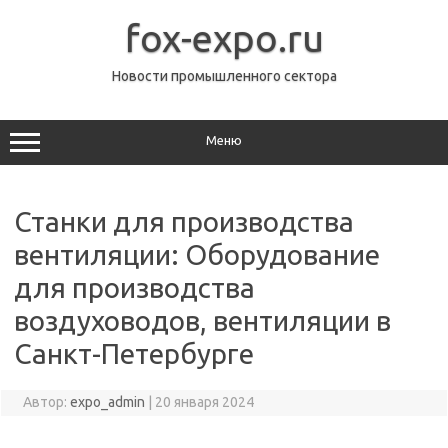
Перейти
к
fox-expo.ru
содержимому
Новости промышленного сектора
Меню
Станки для производства
вентиляции: Оборудование
для производства
воздуховодов, вентиляции в
Санкт-Петербурге
Автор:
expo_admin
|
20 января 2024