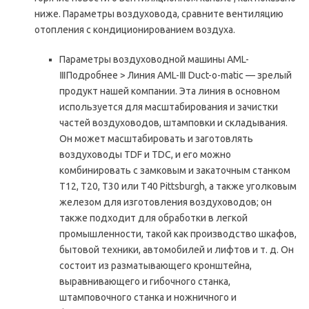
ниже. Параметры воздуховода, сравните вентиляцию
отопления с кондиционированием воздуха.
Параметры воздуховодной машины AML-
ⅢПодробнее > Линия AML-Ⅲ Duct-o-matic — зрелый
продукт нашей компании. Эта линия в основном
используется для масштабирования и зачистки
частей воздуховодов, штамповки и складывания.
Он может масштабировать и заготовлять
воздуховоды TDF и TDC, и его можно
комбинировать с замковым и закаточным станком
T12, T20, T30 или T40 Pittsburgh, а также уголковым
железом для изготовления воздуховодов; он
также подходит для обработки в легкой
промышленности, такой как производство шкафов,
бытовой техники, автомобилей и лифтов и т. д. Он
состоит из разматывающего кронштейна,
выравнивающего и гибочного станка,
штамповочного станка и ножничного и