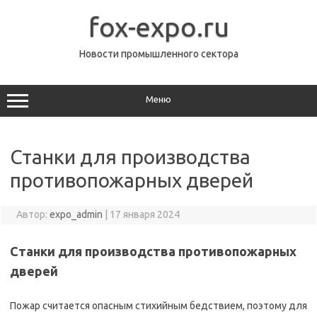
Перейти
к
fox-expo.ru
содержимому
Новости промышленного сектора
Меню
Станки для производства
противопожарных дверей
Автор:
expo_admin
|
17 января 2024
Станки для производства противопожарных
дверей
Пожар считается опасным стихийным бедствием, поэтому для