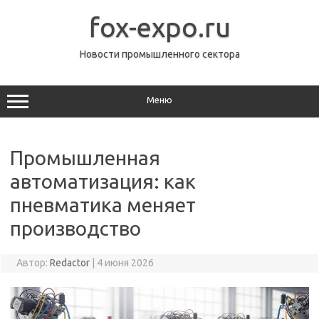
Перейти
к
fox-expo.ru
содержимому
Новости промышленного сектора
Меню
Промышленная
автоматизация: как
пневматика меняет
производство
Автор:
Redactor
|
4 июня 2026