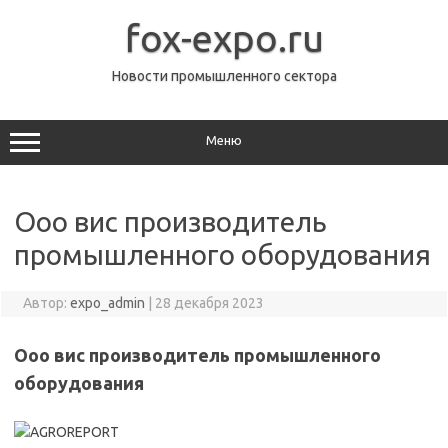
Перейти
к
fox-expo.ru
содержимому
Новости промышленного сектора
Меню
Ооо вис производитель
промышленного оборудования
Автор:
expo_admin
|
28 декабря 2023
Ооо вис производитель промышленного
оборудования