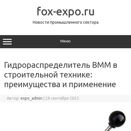
Перейти
к
fox-expo.ru
содержимому
Новости промышленного сектора
Меню
Гидрораспределитель ВММ в
строительной технике:
преимущества и применение
Автор:
expo_admin
|
29 сентября 2025