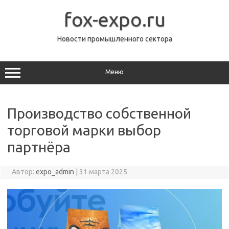
Перейти
к
fox-expo.ru
содержимому
Новости промышленного сектора
Меню
Производство собственной
торговой марки выбор
партнёра
Автор:
expo_admin
|
31 марта 2025