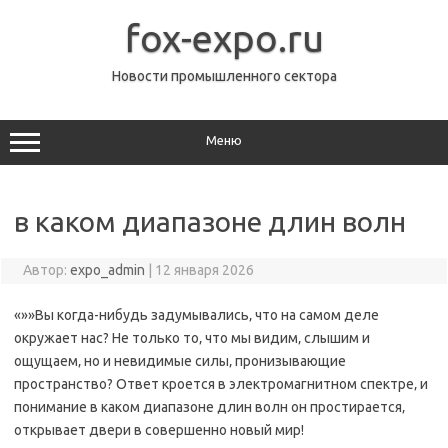
Перейти
к
fox-expo.ru
содержимому
Новости промышленного сектора
Меню
в каком диапазоне длин волн
Автор:
expo_admin
|
12 января 2026
«»»Вы когда-нибудь задумывались‚ что на самом деле
окружает нас? Не только то‚ что мы видим‚ слышим и
ощущаем‚ но и невидимые силы‚ пронизывающие
пространство? Ответ кроется в электромагнитном спектре‚ и
понимание в каком диапазоне длин волн он простирается‚
открывает двери в совершенно новый мир!