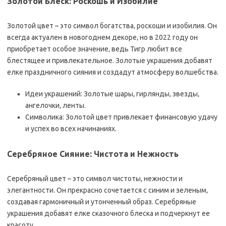
Золотой Блеск: Роскошь и Изобилие
Золотой цвет – это символ богатства‚ роскоши и изобилия. Он
всегда актуален в новогоднем декоре‚ но в 2022 году он
приобретает особое значение‚ ведь Тигр любит все
блестящее и привлекательное. Золотые украшения добавят
елке праздничного сияния и создадут атмосферу волшебства.
Идеи украшений: Золотые шары‚ гирлянды‚ звезды‚
ангелочки‚ ленты.
Символика: Золотой цвет привлекает финансовую удачу
и успех во всех начинаниях.
Серебряное Сияние: Чистота и Нежность
Серебряный цвет – это символ чистоты‚ нежности и
элегантности. Он прекрасно сочетается с синим и зеленым‚
создавая гармоничный и утонченный образ. Серебряные
украшения добавят елке сказочного блеска и подчеркнут ее
красоту.