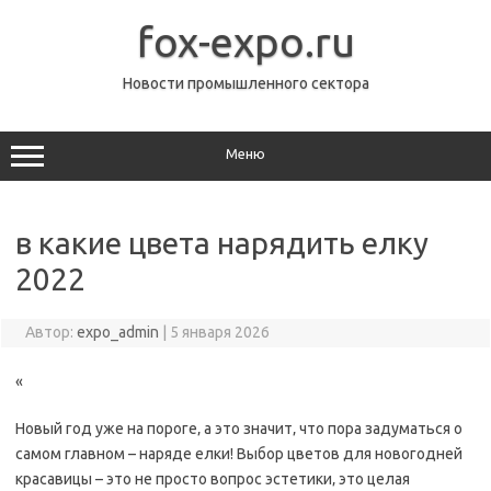
Перейти
к
fox-expo.ru
содержимому
Новости промышленного сектора
Меню
в какие цвета нарядить елку
2022
Автор:
expo_admin
|
5 января 2026
«
Новый год уже на пороге‚ а это значит‚ что пора задуматься о
самом главном – наряде елки! Выбор цветов для новогодней
красавицы – это не просто вопрос эстетики‚ это целая