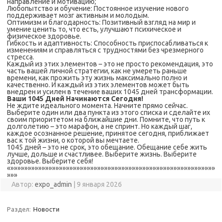
направление и мотивацию;
Любопытство и обучение: Постоянное изучение нового
поддерживает мозг активным и молодым.
Оптимизм и благодарность: Позитивный взгляд на мир и
умение ценить то, что есть, улучшают психическое и
физическое здоровье.
Гибкость и адаптивность: Способность приспосабливаться к
изменениям и справляться с трудностями без чрезмерного
стресса.
Каждый из этих элементов – это не просто рекомендация, это
часть вашей личной стратегии, как не умереть раньше
времени, как прожить эту жизнь максимально полно и
качественно. И каждый из этих элементов может быть
внедрен и усилен в течение ваших 1045 дней трансформации.
Ваши 1045 Дней Начинаются Сегодня!
Не ждите идеального момента. Начните прямо сейчас.
Выберите один или два пункта из этого списка и сделайте их
своим приоритетом на ближайшие дни. Помните, что путь к
долголетию – это марафон, а не спринт. Но каждый шаг,
каждое осознанное решение, принятое сегодня, приближает
вас к той жизни, о которой вы мечтаете.
1045 дней – это не срок, это обещание. Обещание себе жить
лучше, дольше и счастливее. Выберите жизнь. Выберите
здоровье. Выберите себя!
«»»»»»»»»»»»»»»»»»»»»»»»»»»»»»»»»»»»»»»»»»»»»»»»»»»»»»»»»»»»
»»»
Автор:
expo_admin
|
9 января 2026
Раздел:
Новости