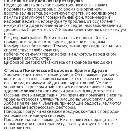
Сон: Ваша Ежедневная Перезагрузка
Недооценивать значение качественного сна – значит
подрывать свое здоровье. Во время сна организм
восстанавливается, ремонтирует клетки, консолидирует
память и регулирует гормональный фон. Хронический
недосып ведет к целому букету проблем, от ослабления
иммунитета до увеличения риска сердечных заболеваний и
депрессии. Стремитесь к 7-9 часам качественного сна каждую
ночь.
Регулярный график: Ложитесь спать и просыпайтесь
примерно в одно и то же время, даже по выходным.
Комфортная обстановка: Темная, тихая, прохладная спальня
способствует глубокому сну.
Избегайте стимуляторов: Кофеин и алкоголь перед сном
нарушают его структуру.
Цифровой детокс: Откажитесь от экранов за час до сна.
Стресс и Психическое Здоровье: Враги и Друзья
Хронический стресс – тихий убийца. Он повышает уровень
кортизола, что негативно сказывается на всех системах
организма, от иммунной до пищеварительной. Умение
управлять стрессом и заботиться о своем психическом
здоровье является критически важным для долголетия.
Осознанность и медитация: Эти практики помогают снизить
уровень стресса и улучшить эмоциональную регуляцию.
Хобби и увлечения: Занятия, приносящие радость, являются
мощным антистрессовым фактором.
Природа: Прогулки на свежем воздухе, контакт с природой
успокаивают нервную систему.
Профессиональная помощь: Не стесняйтесь обращаться к
психологу или психотерапевту, если чувствуете, что не
справляетесь.