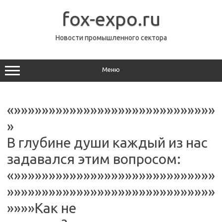
Перейти
к
fox-expo.ru
содержимому
Новости промышленного сектора
Меню
«»»»»»»»»»»»»»»»»»»»»»»»»»»»»»
»
В глубине души каждый из нас
задавался этим вопросом:
«»»»»»»»»»»»»»»»»»»»»»»»»»»»»»
»»»»»»»»»»»»»»»»»»»»»»»»»»»»»»
»»»»Как не