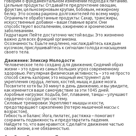
говорим о фундаментальном изменении подхода к питанию.
Цельные продукты: Отдавайте предпочтение овощам,
фруктам, цельнозерновым крупам, бобовым, нежирному
белку. Это основа рациона долгожителей по всему миру.
Ограничьте обработанные продукты: Сахар, трансжиры,
искусственные добавки – ваши главные враги. Они
способствуют воспалениям, ожирению и хроническим
заболеваниям.
Гидратация: Пейте достаточно чистой воды. Это жизненно
важно для всех функций организма.
Осознанность: Ешьте медленно, наслаждайтесь каждым
кусочком, прислушивайтесь к сигналам голода и насыщения
своего тела.
Движение: Эликсир Молодости
Человеческое тело создано для движения; Сидячий образ
жизни – это одна из самых больших угроз современному
здоровью. Регулярная физическая активность – это не просто
способ сжечь калории; это мощный инструмент для
укрепления сердца, легких, костей, мышц и даже мозга.
Посвятите хотя бы 30 минут в день движению, и вы увидите,
как изменится ваше самочувствие за эти 1045 дней.
Аэробные нагрузки: Ходьба, бег, плавание, танцы – улучшают
сердечно-сосудистую систему.
Силовые тренировки: Укрепляют мышцы и кости,
предотвращают саркопению (потерю мышечной массы с
возрастом).
Гибкость и баланс: Йога, пилатес, растяжка – помогают
сохранить подвижность и предотвратить падения.
Найдите то, что вам нравится: Сделайте движение частью
своей жизни, а не обязанностью.