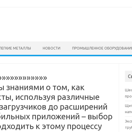
ЛЕГКИЕ МЕТАЛЛЫ
НОВОСТИ
ПРОМЫШЛЕННОЕ ОБОРУДОВАНИ
»»»»»»»»»»»»
С
 знаниями о том, как
Шес
сты, используя различные
про
загрузчиков до расширений
Щит
нап
бильных приложений – выбор
Экс
подходить к этому процессу
тру