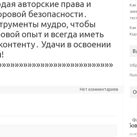
дая авторские права и
Как
фровой безопасности․
эле
тес
струменты мудро, чтобы
Как
овой опыт и всегда иметь
Kup
контенту․ Удачи в освоении
В
!
»»»»»»»»»»»»»»»»»»»»»»»»»»»
Обр
Пол
Нет комментариев
О