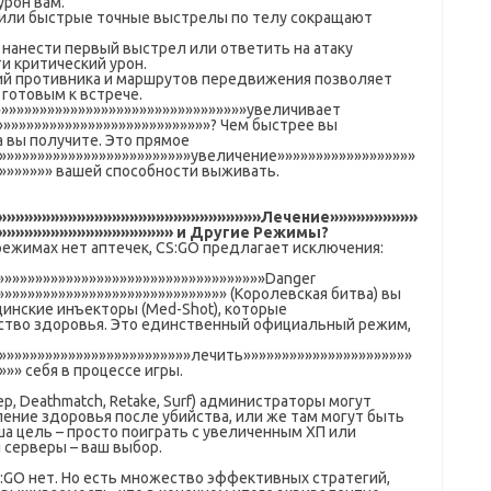
урон вам.
 или быстрые точные выстрелы по телу сокращают
 нанести первый выстрел или ответить на атаку
ти критический урон.
ций противника и маршрутов передвижения позволяет
готовым к встрече.
»»»»»»»»»»»»»»»»»»»»»»»»»»»»»»»»»»увеличивает
»»»»»»»»»»»»»»»»»»»»»»»»»»»»? Чем быстрее вы
 вы получите. Это прямое
»»»»»»»»»»»»»»»»»»»»»»»»»»увеличение»»»»»»»»»»»»»»»»»»
»»»»»»»» вашей способности выживать.
»»»»»»»»»»»»»»»»»»»»»»»»»»»»»»»Лечение»»»»»»»»»»
»»»»»»»»»»»»»»»»»»»»» и Другие Режимы?
ежимах нет аптечек, CS:GO предлагает исключения:
»»»»»»»»»»»»»»»»»»»»»»»»»»»»»»»»»»»Danger
»»»»»»»»»»»»»»»»»»»»»»»»»»»»»» (Королевская битва) вы
инские инъекторы (Med-Shot), которые
ство здоровья. Это единственный официальный режим,
»»»»»»»»»»»»»»»»»»»»»»»»»»лечить»»»»»»»»»»»»»»»»»»»»»»
»»» себя в процессе игры.
р, Deathmatch, Retake, Surf) администраторы могут
ение здоровья после убийства, или же там могут быть
а цель – просто поиграть с увеличенным ХП или
 серверы – ваш выбор.
S:GO нет. Но есть множество эффективных стратегий,