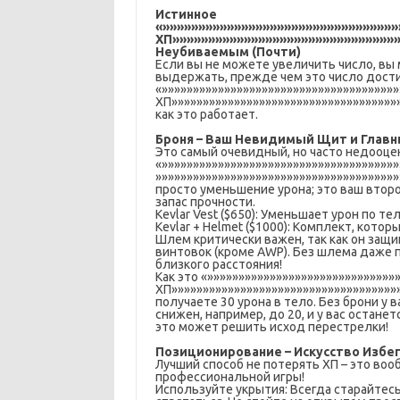
Истинное
«»»»»»»»»»»»»»»»»»»»»»»»»»»»»»»»»
ХП»»»»»»»»»»»»»»»»»»»»»»»»»»»»»»»»
Неубиваемым (Почти)
Если вы не можете увеличить число, вы
выдержать, прежде чем это число дости
«»»»»»»»»»»»»»»»»»»»»»»»»»»»»»»»»»»»»»
ХП»»»»»»»»»»»»»»»»»»»»»»»»»»»»»»»»»»»»»
как это работает.
Броня – Ваш Невидимый Щит и Главн
Это самый очевидный, но часто недооц
«»»»»»»»»»»»»»»»»»»»»»»»»»»»»»»»»»»»»»
»»»»»»»»»»»»»»»»»»»»»»»»»»»»»»»»»»»»»»»
просто уменьшение урона; это ваш второ
запас прочности.
Kevlar Vest ($650): Уменьшает урон по т
Kevlar + Helmet ($1000): Комплект, кото
Шлем критически важен, так как он защ
винтовок (кроме AWP). Без шлема даже п
близкого расстояния!
Как это «»»»»»»»»»»»»»»»»»»»»»»»»»»»»»
ХП»»»»»»»»»»»»»»»»»»»»»»»»»»»»»»»»»»»»
получаете 30 урона в тело. Без брони у 
снижен, например, до 20, и у вас остане
это может решить исход перестрелки!
Позиционирование – Искусство Избег
Лучший способ не потерять ХП – это воо
профессиональной игры!
Используйте укрытия: Всегда старайтес