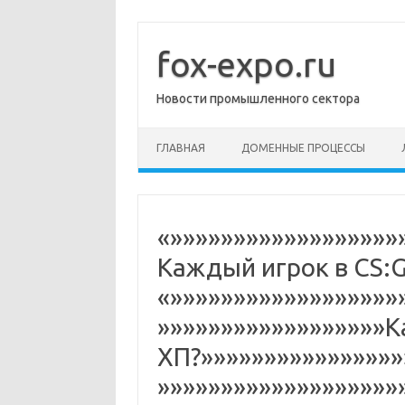
Перейти
к
содержимому
fox-expo.ru
Новости промышленного сектора
ГЛАВНАЯ
ДОМЕННЫЕ ПРОЦЕССЫ
«»»»»»»»»»»»»»»»»»»
Каждый игрок в CS:G
«»»»»»»»»»»»»»»»»»»
»»»»»»»»»»»»»»»»»»
ХП?»»»»»»»»»»»»»»»»
»»»»»»»»»»»»»»»»»»»