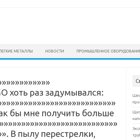
ЛЕГКИЕ МЕТАЛЛЫ
НОВОСТИ
ПРОМЫШЛЕННОЕ ОБОРУДОВАНИ
»»»»»»»»»»»»
С
O хоть раз задумывался:
Шес
»»»»»»»»»»»»»»»»»»»»»»»»»»»
про
Как бы мне получить больше
Щит
нап
»»»»»»»»»»»»»»»»»»»»»»»»»»»
Экс
»». В пылу перестрелки,
тру