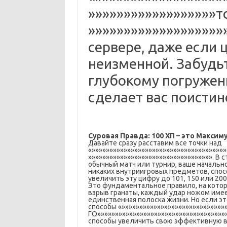
»»»»»»»»»»»»»»»»»»т
»»»»»»»»»»»»»»»»»»»
сервере, даже если 
неизменной. Забудьт
глубокому погружен
сделает вас поисти
Суровая Правда: 100 ХП – это Максим
Давайте сразу расставим все точки над
«»»»»»»»»»»»»»»»»»»»»»»»»»»»»»»»»»»»»»»
»»»»»»»»»»»»»»»»»»»»»»»»»»»»»»»»»»». В
обычный матч или турнир, ваше начально
никаких внутриигровых предметов, спос
увеличить эту цифру до 101, 150 или 200
Это фундаментальное правило, на котор
взрыв гранаты, каждый удар ножом имеет
единственная полоска жизни. Но если эт
способы «»»»»»»»»»»»»»»»»»»»»»»»»»»»»»
ГО»»»»»»»»»»»»»»»»»»»»»»»»»»»»»»»»»»»»
способы увеличить свою эффективную в