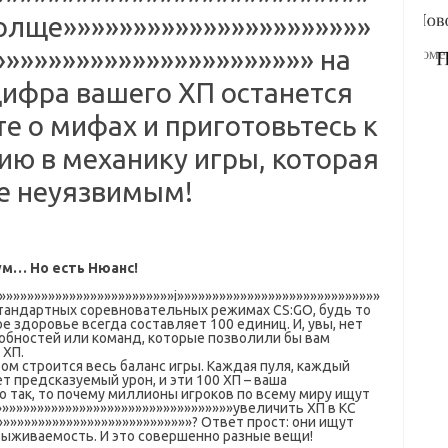
олще»»»»»»»»»»»»»»»»»»»»»»
»»»»»»»»»»»»»»»»»»»»»»» на
цифра вашего ХП останется
е о мифах и приготовьтесь к
ию в механику игры, которая
не неуязвимым!
ум… Но есть Нюанс!
»»»»»»»»»»»»»»»»»»»»»»»»»i»»»»»»»»»»»»»»»»»»»»»»»»»»»»»
 стандартных соревновательных режимах CS:GO, будь то
е здоровье всегда составляет 100 единиц. И, увы, нет
обностей или команд, которые позволили бы вам
 ХП.
ом строится весь баланс игры. Каждая пуля, каждый
 предсказуемый урон, и эти 100 ХП – ваша
о так, то почему миллионы игроков по всему миру ищут
»»»»»»»»»»»»»»»»»»»»»»»»»»»»»»»»»»увеличить ХП в КС
»»»»»»»»»»»»»»»»»»»»»»»»»»»»? Ответ прост: они ищут
ыживаемость. И это совершенно разные вещи!