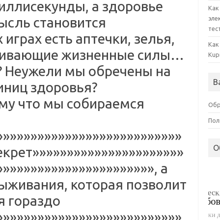
миллисекунды, а здоровье
Как
мысль становится
эле
тес
 играх есть аптечки, зелья,
Как
ичивающие жизненные силы…
Kup
O? Неужели мы обречены на
В
иниц здоровья?
ому что мы собираемся
Обр
Пол
»»»»»»»»»»»»»»»»»»»»»»»»»»»
О
екрет»»»»»»»»»»»»»»»»»»»»»»
»»»»»»»»»»»»»»»»»»»»»», а
живания, которая позволит
я гораздо
»»»»»»»»»»»»»»»»»»»»»»»»»»»