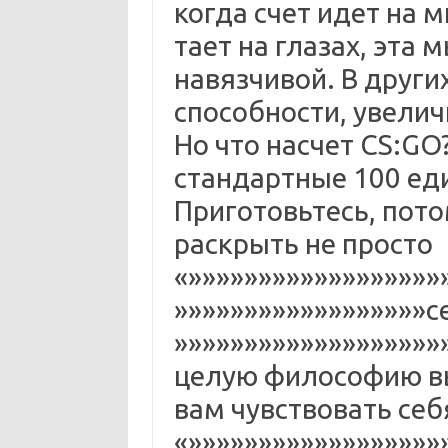
когда счет идет на 
тает на глазах, эта 
навязчивой. В других
способности, увел
Но что насчет CS:G
стандартные 100 ед
Приготовьтесь, пот
раскрыть не просто
«»»»»»»»»»»»»»»»»»»
»»»»»»»»»»»»»»»»»»с
»»»»»»»»»»»»»»»»»»»»
целую философию вы
вам чувствовать себ
«»»»»»»»»»»»»»»»»»»