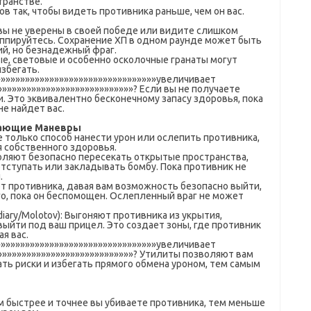
транстве.
ов так, чтобы видеть противника раньше, чем он вас.
вы не уверены в своей победе или видите слишком
уппируйтесь. Сохранение ХП в одном раунде может быть
ий, но безнадежный фраг.
е, световые и особенно осколочные гранаты могут
избегать.
»»»»»»»»»»»»»»»»»»»»»»»»»»»»»»»»»»увеличивает
»»»»»»»»»»»»»»»»»»»»»»»»»»»»? Если вы не получаете
. Это эквивалентно бесконечному запасу здоровья, пока
е найдет вас.
кающие Маневры
е только способ нанести урон или ослепить противника,
 собственного здоровья.
оляют безопасно пересекать открытые пространства,
отступать или закладывать бомбу. Пока противник не
.
ют противника, давая вам возможность безопасно выйти,
о, пока он беспомощен. Ослепленный враг не может
ary/Molotov): Выгоняют противника из укрытия,
 выйти под ваш прицел. Это создает зоны, где противник
я вас.
»»»»»»»»»»»»»»»»»»»»»»»»»»»»»»»»»»увеличивает
»»»»»»»»»»»»»»»»»»»»»»»»»»»»? Утилиты позволяют вам
ть риски и избегать прямого обмена уроном, тем самым
м быстрее и точнее вы убиваете противника, тем меньше