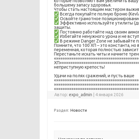
которые позволяют вам увеличить вашу 
большему запасу здоровья.
Чтобы стать настоящим мастером выжив
Всегда покупайте полную броню (Kevlar
Освойте грамотное позиционирование
Эффективно используйте утилиты (ды
защиты.
Постоянно работайте над своим аимом
Избегайте ненужного урона и не всту
В режиме Danger Zone не забывайте 
Помните, что 100 ХП – это константа, н
переменная, которая полностью зависит
Перестаньте искать читы и начните трен
«»»»»»»»»»»»»»»»»»»»»»»»»»»»»»»»»»»»»»
ХП»»»»»»»»»»»»»»»»»»»»»»»»»»»»»»»»»»»»
неприступную крепость!
Удачи на полях сражений, и пусть ваше
«»»»»»»»»»»»»»»»»»»»»»»»»»»»»»»»»»»»»»
»»»»»»»»»»»»»»»»»»»»»»»»»»»»»»»»»»»»»»»
«»»»»»»»»»»»»»»»»»»»»»»»»»»»»»»»»»»»»»»
Автор:
expo_admin
|
4 января 2026
Раздел:
Новости