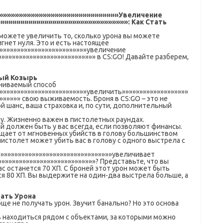
»»»»»»»»»»»»»»»»»»»»»»»»»»»»»»»Увеличение
»»»»»»»»»»»»»»»»»»»»»»»»»»»»»»»»: Как Стать
 можете увеличить то, сколько урона вы можете
гнет нуля. Это и есть настоящее
»»»»»»»»»»»»»»»»»»»»»»»»»»увеличение
»»»»»»»»»»»»»»»»»»»»»»»»»»» в CS:GO! Давайте разберем,
ый Козырь
ениваемый способ
»»»»»»»»»»»»»»»»»»»»»»»»»»увеличить»»»»»»»»»»»»»»»»»»»
»»»»»» свою выживаемость. Броня в CS:GO – это не
й шанс, ваша страховка и, по сути, дополнительный
елу. Жизненно важен в пистолетных раундах.
рый должен быть у вас всегда, если позволяют финансы.
ищает от мгновенных убийств в голову большинством
истолет может убить вас в голову с одного выстрела с
»»»»»»»»»»»»»»»»»»»»»»»»»»»»»»»»»»увеличивает
»»»»»»»»»»»»»»»»»»»»»»»»»»»»? Представьте, что вы
вас останется 70 ХП. С броней этот урон может быть
тся 80 ХП. Вы выдержите на один-два выстрела больше, а
ать Урона
бще не получать урон. Звучит банально? Но это основа
ь находиться рядом с объектами, за которыми можно