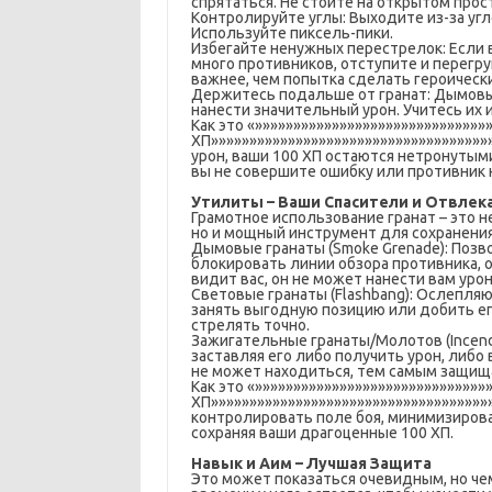
спрятаться. Не стойте на открытом прос
Контролируйте углы: Выходите из-за угл
Используйте пиксель-пики.
Избегайте ненужных перестрелок: Если 
много противников, отступите и перегр
важнее, чем попытка сделать героическ
Держитесь подальше от гранат: Дымовы
нанести значительный урон. Учитесь их 
Как это «»»»»»»»»»»»»»»»»»»»»»»»»»»»»»
ХП»»»»»»»»»»»»»»»»»»»»»»»»»»»»»»»»»»»»
урон, ваши 100 ХП остаются нетронутыми
вы не совершите ошибку или противник н
Утилиты – Ваши Спасители и Отвле
Грамотное использование гранат – это н
но и мощный инструмент для сохранения
Дымовые гранаты (Smoke Grenade): Позв
блокировать линии обзора противника, 
видит вас, он не может нанести вам урон
Световые гранаты (Flashbang): Ослепля
занять выгодную позицию или добить ег
стрелять точно.
Зажигательные гранаты/Молотов (Incendi
заставляя его либо получить урон, либо
не может находиться, тем самым защища
Как это «»»»»»»»»»»»»»»»»»»»»»»»»»»»»»
ХП»»»»»»»»»»»»»»»»»»»»»»»»»»»»»»»»»»»»
контролировать поле боя, минимизирова
сохраняя ваши драгоценные 100 ХП.
Навык и Аим – Лучшая Защита
Это может показаться очевидным, но че