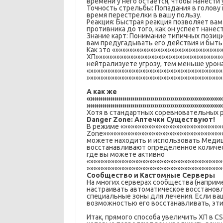
времени у него остается, чтобы нанести 
Точность стрельбы: Попадания в голову
время перестрелки в вашу пользу.
Реакция: Быстрая реакция позволяет вам
противника до того, как он успеет нанес
Знание карт: Понимание типичных пози
вам предугадывать его действия и быть 
Как это «»»»»»»»»»»»»»»»»»»»»»»»»»»»»»
ХП»»»»»»»»»»»»»»»»»»»»»»»»»»»»»»»»»»»»
нейтрализуете угрозу, тем меньше урона
«»»»»»»»»»»»»»»»»»»»»»»»»»»»»»»»»»»»»»
»»»»»»»»»»»»»»»»»»»»»»»»»»»»»»»»»»»»»»
А как же
«»»»»»»»»»»»»»»»»»»»»»»»»»»»»»»»»
»»»»»»»»»»»»»»»»»»»»»»»»»»»»»»»»»
Хотя в стандартных соревновательных р
Danger Zone: Аптечки Существуют!
В режиме «»»»»»»»»»»»»»»»»»»»»»»»»»»»»
Zone»»»»»»»»»»»»»»»»»»»»»»»»»»»»»»»»»»
можете находить и использовать Медиц
восстанавливают определенное количе
где вы можете активно
«»»»»»»»»»»»»»»»»»»»»»»»»»»»»»»»»»»»»»
»»»»»»»»»»»»»»»»»»»»»»»»»»»»»»»»»»»»»»»
Сообщество и Кастомные Серверы
На многих серверах сообщества (наприме
настраивать автоматическое восстановл
специальные зоны для лечения. Если ваш
возможностью его восстанавливать, эти
Итак, прямого способа увеличить ХП в C