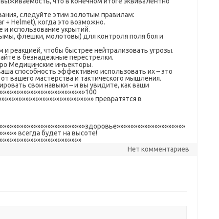
выживаемость, что в конечном итоге эквивалентно
ания, следуйте этим золотым правилам:
 + Helmet), когда это возможно.
 и использование укрытий.
мы, флешки, молотовы) для контроля поля боя и
 и реакцией, чтобы быстрее нейтрализовать угрозы.
пайте в безнадежные перестрелки.
про Медицинские инъекторы.
о ваша способность эффективно использовать их – это
 от вашего мастерства и тактического мышления.
ировать свои навыки – и вы увидите, как ваши
»»»»»»»»»»»»»»»»»»»»»»»»»»100
»»»»»»»»»»»»»»»»»»»»»»»»»»»» превратятся в
»»»»»»»»»»»»»»»»»»»»»»»»»»здоровье»»»»»»»»»»»»»»»»»»»»
»»»»» всегда будет на высоте!
»»»»»»»»»»»»»»»»»»»»»»»»
Нет комментариев