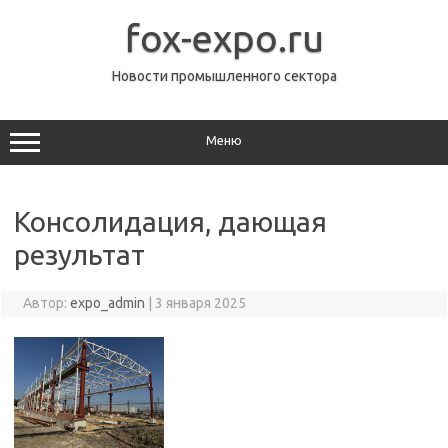
Перейти
к
fox-expo.ru
содержимому
Новости промышленного сектора
Меню
Консолидация, дающая
результат
Автор:
expo_admin
|
3 января 2025