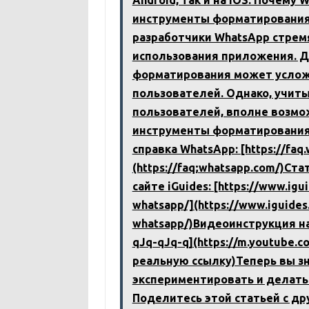
Android, так и на iOS. Почему
инструменты форматирования?
разработчики WhatsApp стремя
использования приложения. 
форматирования может услож
пользователей. Однако, учит
пользователей, вполне возмо
инструменты форматирования
справка WhatsApp: [https://faq
(https://faq;whatsapp.com/)Ст
сайте iGuides: [https://www.igu
whatsapp/](https://www.iguides
whatsapp/)Видеоинструкция на 
qJq-qJq-q](https://m.youtube.
реальную ссылку)Теперь вы зн
экспериментировать и делать
Поделитесь этой статьей с дру