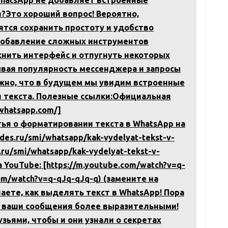
 WhatsApp не добавляет встроенные
Это хороший вопрос! Вероятно,
тся сохранить простоту и удобство
Добавление сложных инструментов
нить интерфейс и отпугнуть некоторых
ывая популярность мессенджера и запросы
жно, что в будущем мы увидим встроенные
 текста. Полезные ссылки:Официальная
.whatsapp.com/]
атья о форматировании текста в WhatsApp на
ides.ru/smi/whatsapp/kak-vydelyat-tekst-v-
.ru/smi/whatsapp/kak-vydelyat-tekst-v-
YouTube: [https://m.youtube.com/watch?v=q-
com/watch?v=q-qJq-qJq-q) (замените на
аете, как выделять текст в WhatsApp! Пора
 ваши сообщения более выразительными!
зьями, чтобы и они узнали о секретах