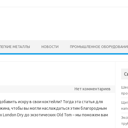
ЛЕГКИЕ МЕТАЛЛЫ
НОВОСТИ
ПРОМЫШЛЕННОЕ ОБОРУДОВАНИ
С
Шес
Нет комментариев
про
добавить искру в свои коктейли? Тогда эта статья для
Щит
джина, чтобы вы могли наслаждаться этим благородным
нап
х London Dry до экзотических Old Tom – мы поможем вам
Экс
тру