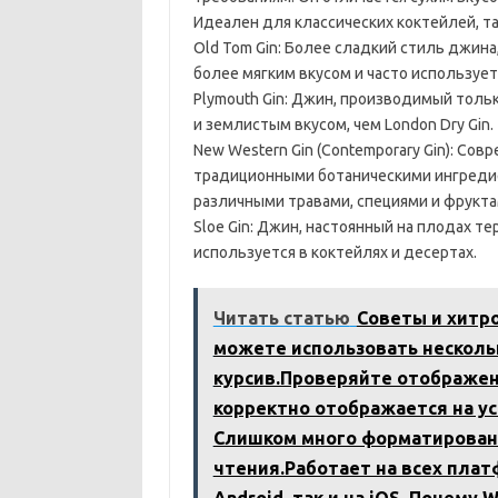
Идеален для классических коктейлей, таких
Old Tom Gin: Более сладкий стиль джина,
более мягким вкусом и часто использует
Plymouth Gin: Джин, производимый тольк
и землистым вкусом, чем London Dry Gin.
New Western Gin (Contemporary Gin): Со
традиционными ботаническими ингреди
различными травами, специями и фрукта
Sloe Gin: Джин, настоянный на плодах т
используется в коктейлях и десертах.
Читать статью
Советы и хитр
можете использовать несколь
курсив.Проверяйте отображен
корректно отображается на у
Слишком много форматирован
чтения.Работает на всех плат