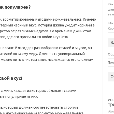
Как
ак популярен?
эле
тес
ок, ароматизированный ягодами можжевельника. Именно
Как
терный хвойный вкус. История джина уходит корнями в
Kup
карство от различных недугов. Со временем джин стал
и, где его прозвали «»London Dry Gin»».
В
ессанс. Благодаря разнообразию стилей и вкусов, он
телей по всему миру. Джин – это универсальный
Обр
е можно пить в чистом виде, наслаждаясь его сложным
Пол
О
вой вкус!
джина, каждая из которых обладает своими
ые популярные из них:
ина, который должен соответствовать строгим
сом и ярко выраженным ароматом можжевельника.