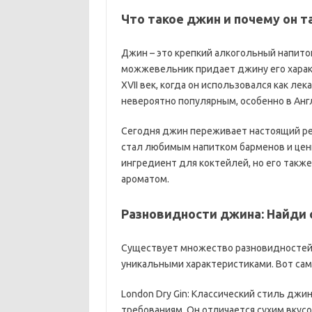
Что такое джин и почему он т
Джин – это крепкий алкогольный напит
можжевельник придает джину его харак
XVII век, когда он использовался как ле
невероятно популярным, особенно в Англи
Сегодня джин переживает настоящий рен
стал любимым напитком барменов и цени
ингредиент для коктейлей, но его такж
ароматом.
Разновидности джина: Найди с
Существует множество разновидностей 
уникальными характеристиками. Вот сам
London Dry Gin: Классический стиль дж
требованиям. Он отличается сухим вку