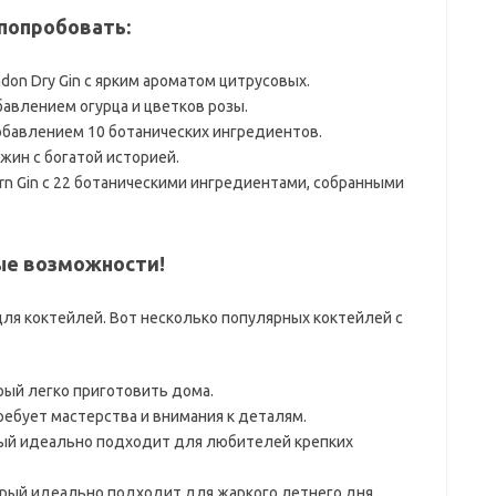
 попробовать:
ndon Dry Gin с ярким ароматом цитрусовых.
обавлением огурца и цветков розы.
 добавлением 10 ботанических ингредиентов.
джин с богатой историей.
stern Gin с 22 ботаническими ингредиентами, собранными
ые возможности!
ля коктейлей. Вот несколько популярных коктейлей с
орый легко приготовить дома.
требует мастерства и внимания к деталям.
орый идеально подходит для любителей крепких
орый идеально подходит для жаркого летнего дня.