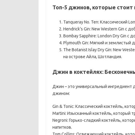
Топ-5 джинов, которые стоит
Tanqueray No. Ten: Классический Lo
Hendrick’s Gin: New Western Gin с д
Bombay Sapphire: London Dry Gin с
Plymouth Gin: Мягкий и землистый 
The Botanist Islay Dry Gin: New We
на острове Айла, Шотландия.
Джин в коктейлях: Бесконечн
Джин – это универсальный ингредиент д
джином:
Gin & Tonic: Классический коктейль, кот
Martini: Изысканный коктейль, который 
Negroni: Горько-сладкий коктейль, кот
напитков.
Tom Collins: Освежающий коктейль, кот