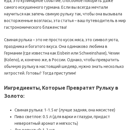
еда‚ это кулинарное событие‚ способное покорить даже
самого искушенного гурмана. Если вы всегда мечтали
научиться как запечь свиную рульку так‚ чтобы она вызывала
восторженные возгласы‚ эта статья – ваш путеводитель в мир
гастрономического блаженства!
Свиная рулька – это не просто кусок мяса‚ это символ уюта‚
праздника и богатого вкуса. Она одинаково любима в
Германии (где известна как Eisbein или Schweinshaxe)‚ Чехии
(Koleno)‚ и‚ конечно же‚ в России. Однако‚ чтобы превратить
обычную рульку в настоящий шедевр‚ нужно знать несколько
хитростей. Готовы? Тогда приступим!
Ингредиенты‚ Которые Превратят Рульку в
Золото:
Свиная рулька: 1-1.5 кг (лучше задняя‚ она мясистее)
Пиво светлое: 0.5 л (для варки и глазури‚ придаст
невероятный аромат и мягкость)