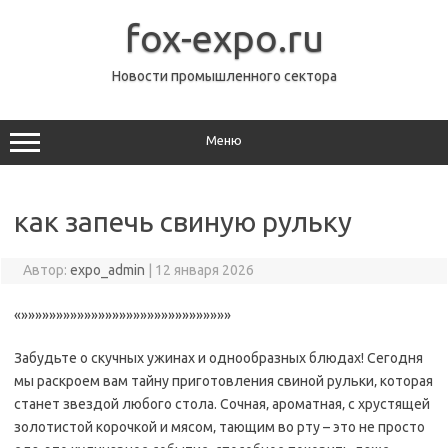
Перейти
к
fox-expo.ru
содержимому
Новости промышленного сектора
Меню
как запечь свиную рульку
Автор:
expo_admin
|
12 января 2026
«»»»»»»»»»»»»»»»»»»»»»»»»»»»»»»
Забудьте о скучных ужинах и однообразных блюдах! Сегодня
мы раскроем вам тайну приготовления свиной рульки‚ которая
станет звездой любого стола. Сочная‚ ароматная‚ с хрустящей
золотистой корочкой и мясом‚ тающим во рту – это не просто