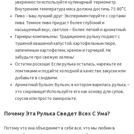
уверенности используйте кулинарный термометр.
Внутренняя температура мяса должна достичь 75-80°C.
Пиво – ваш лучший друг: Экспериментируйте с сортами
пива. Темное пиво придаст более глубокий и
насыщенный вкус‚ светлое – более легкий и ароматный.
Гарниры-компаньоны: Традиционно рульку подают с
тушеной квашеной капустой‚ картофельным пюре‚
запеченным картофелем‚ хреном и горчицей. Не
забудьте про свежую зелень!
Остатки роскоши: Если рулька осталась‚ нарежьте ее
ломтиками и подайте холодной в качестве закуски или
добавьте в сэндвичи.
Ароматный бульон: Бульон‚ в котором варилась рулька‚ –
это сокровище! Используйте его как основу для супов‚
соусов или просто заморозьте.
Почему Эта Рулька Сведет Всех С Ума?
Потому что она объединяет в себе все‚ что мы любим в