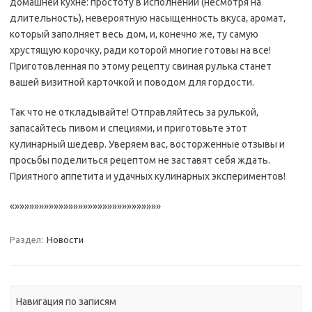
домашней кухне: простоту в исполнении (несмотря на
длительность)‚ невероятную насыщенность вкуса‚ аромат‚
который заполняет весь дом‚ и‚ конечно же‚ ту самую
хрустящую корочку‚ ради которой многие готовы на все!
Приготовленная по этому рецепту свиная рулька станет
вашей визитной карточкой и поводом для гордости.
Так что не откладывайте! Отправляйтесь за рулькой‚
запасайтесь пивом и специями‚ и приготовьте этот
кулинарный шедевр. Уверяем вас‚ восторженные отзывы и
просьбы поделиться рецептом не заставят себя ждать.
Приятного аппетита и удачных кулинарных экспериментов!
«»»»»»»»»»»»»»»»»»»»»»»»»»»»»»»
Раздел:
Новости
Навигация по записям