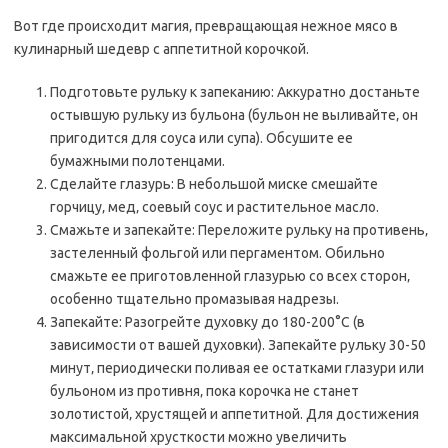
Вот где происходит магия‚ превращающая нежное мясо в
кулинарный шедевр с аппетитной корочкой.
Подготовьте рульку к запеканию: Аккуратно достаньте
остывшую рульку из бульона (бульон не выливайте‚ он
пригодится для соуса или супа). Обсушите ее
бумажными полотенцами.
Сделайте глазурь: В небольшой миске смешайте
горчицу‚ мед‚ соевый соус и растительное масло.
Смажьте и запекайте: Переложите рульку на противень‚
застеленный фольгой или пергаментом. Обильно
смажьте ее приготовленной глазурью со всех сторон‚
особенно тщательно промазывая надрезы.
Запекайте: Разогрейте духовку до 180-200°C (в
зависимости от вашей духовки). Запекайте рульку 30-50
минут‚ периодически поливая ее остатками глазури или
бульоном из противня‚ пока корочка не станет
золотистой‚ хрустящей и аппетитной. Для достижения
максимальной хрусткости можно увеличить