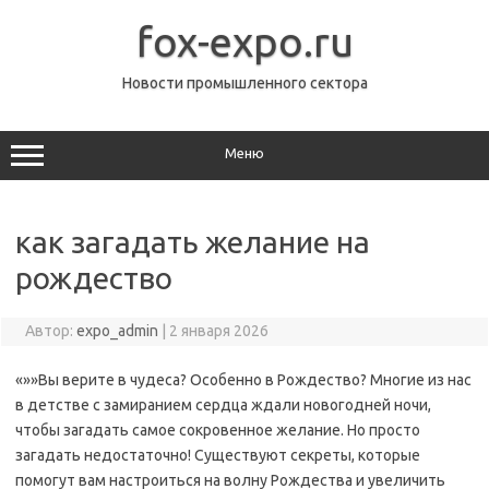
Перейти
к
fox-expo.ru
содержимому
Новости промышленного сектора
Меню
как загадать желание на
рождество
Автор:
expo_admin
|
2 января 2026
«»»Вы верите в чудеса? Особенно в Рождество? Многие из нас
в детстве с замиранием сердца ждали новогодней ночи,
чтобы загадать самое сокровенное желание. Но просто
загадать недостаточно! Существуют секреты, которые
помогут вам настроиться на волну Рождества и увеличить