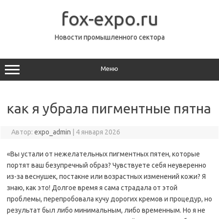
Перейти
к
fox-expo.ru
содержимому
Новости промышленного сектора
Меню
как я убрала пигментные пятна
Автор:
expo_admin
|
4 января 2026
«Вы устали от нежелательных пигментных пятен, которые
портят ваш безупречный образ? Чувствуете себя неуверенно
из-за веснушек, постакне или возрастных изменений кожи? Я
знаю, как это! Долгое время я сама страдала от этой
проблемы, перепробовала кучу дорогих кремов и процедур, но
результат был либо минимальным, либо временным. Но я не