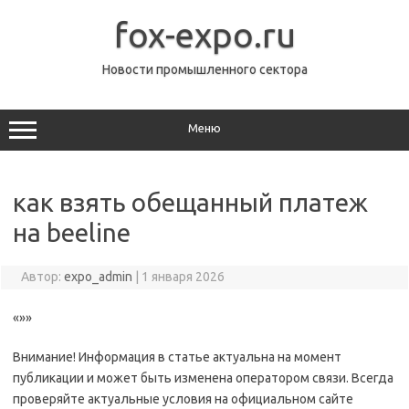
Перейти
к
fox-expo.ru
содержимому
Новости промышленного сектора
Меню
как взять обещанный платеж
на beeline
Автор:
expo_admin
|
1 января 2026
«»»
Внимание! Информация в статье актуальна на момент
публикации и может быть изменена оператором связи. Всегда
проверяйте актуальные условия на официальном сайте