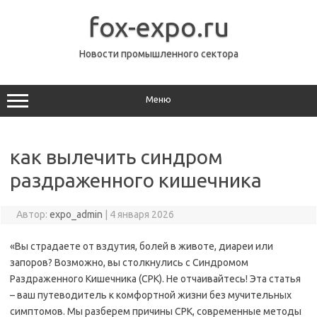
Перейти
к
fox-expo.ru
содержимому
Новости промышленного сектора
Меню
как вылечить синдром
раздраженного кишечника
Автор:
expo_admin
|
4 января 2026
«Вы страдаете от вздутия, болей в животе, диареи или
запоров? Возможно, вы столкнулись с Синдромом
Раздраженного Кишечника (СРК). Не отчаивайтесь! Эта статья
– ваш путеводитель к комфортной жизни без мучительных
симптомов. Мы разберем причины СРК, современные методы