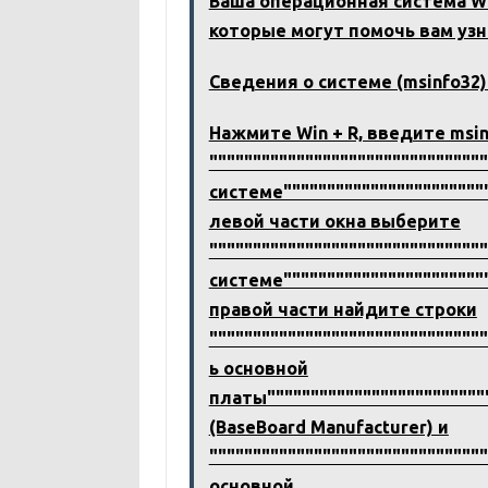
Ваша операционная система W
которые могут помочь вам уз
Сведения о системе (msinfo32)
Нажмите Win + R, введите msin
"""""""""""""""""""""""""""""""
системе""""""""""""""""""""""""
левой части окна выберите
"""""""""""""""""""""""""""""""
системе""""""""""""""""""""""""
правой части найдите строки
""""""""""""""""""""""""""""""
ь основной
платы""""""""""""""""""""""""""
(BaseBoard Manufacturer) и
"""""""""""""""""""""""""""""""
основной