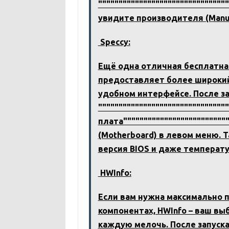
""""""""""""""""""""""""""""""""
увидите производителя (Manuf
Speccy:
Ещё одна отличная бесплатная
предоставляет более широкий 
удобном интерфейсе. После з
""""""""""""""""""""""""""""""
плата""""""""""""""""""""""""""
(Motherboard) в левом меню. 
версия BIOS и даже температу
HWInfo:
Если вам нужна максимально 
компонентах, HWInfo – ваш вы
каждую мелочь. После запуск