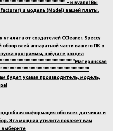
"""""""""""""""""""""""""""" – и вуаля! Вы
acturer) и модель (Model) вашей платы.
 утилита от создателей CCleaner. Speccy
обзор всей аппаратной части вашего ПК в
апуска программы, найдите раздел
""""""""""""""""""""""""""""""""""Материнская
""""""""""""""""""""""""""""""""""""""
Там будет указан производитель, модель,
ра!
подробная информация обо всех датчиках и
бор. Эта мощная утилита покажет вам
а выберите