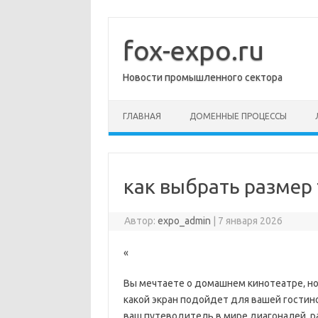
Перейти
к
содержимому
fox-expo.ru
Новости промышленного сектора
ГЛАВНАЯ
ДОМЕННЫЕ ПРОЦЕССЫ
как выбрать размер
Автор:
expo_admin
|
7 января 2026
«
Вы мечтаете о домашнем кинотеатре‚ но
какой экран подойдет для вашей гостин
ваш путеводитель в мире диагоналей‚ р