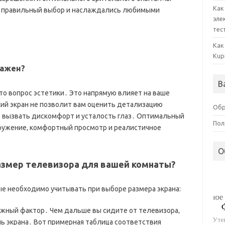
Как
и правильный выбор и наслаждались любимыми
эле
тес
Как
Kup
важен?
В
то вопрос эстетики․ Это напрямую влияет на ваше
ий экран не позволит вам оценить детализацию
Обр
 вызвать дискомфорт и усталость глаз․ Оптимальный
Пол
ружение‚ комфортный просмотр и реалистичное
О
азмер телевизора для вашей комнаты?
е необходимо учитывать при выборе размера экрана:
важный фактор․ Чем дальше вы сидите от телевизора‚
ь экрана․ Вот примерная таблица соответствия