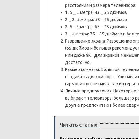
расстояния и размера телевизора:
1․5 ⎯ 2 метра: 43 ⎯ 55 дюймов
2 ⎯ 2․5 метра: 55 ⏤ 65 дюймов
2․5 ⏤ 3 метра: 65 ⏤ 75 дюймов
3 ⎯ 4 метра: 75 ⎯ 85 дюймов и боле
Разрешение экрана: Разрешение оп
(65 дюймов и больше) рекомендует
или даже 8K․ Для экранов меньшего
достаточно․
Размер комнаты: Большой телевизо
создавать дискомфорт․ Учитывайт
гармонично вписывался в интерьер
Личные предпочтения: Некоторые 
выбирают телевизоры большего раз
Другие предпочитают более сдер
Читать статью
"""""""""""""""