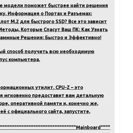
ие модели поможет быстрее найти решения
у. Информация о Портах и Разъемах:
 слот M.2 для быстрого SSD? Все это зависит
етоды, Которые Спасут Ваш ПК: Как Узнать
аммные Решения: Быстро и Эффективно!
ный способ получить всю необходимую
пус компьютера.
ормационных утилит. CPU-Z – это
ая мгновенно предоставит вам детальную
ре, оперативной памяти и, конечно же,
её с официального сайта, запустите,
"""""""""""""""""""""""""""""""""Mainboard""""