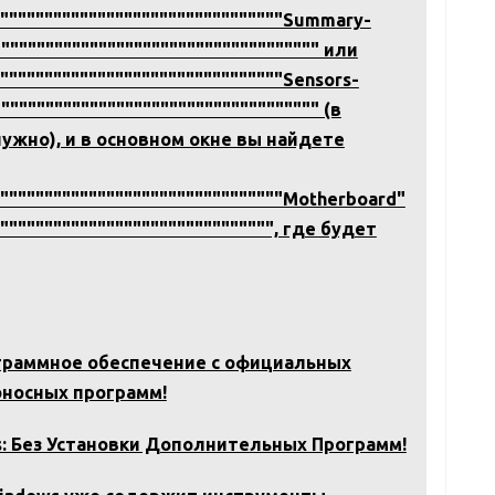
"""""""""""""""""""""""""""""""""Summary-
""""""""""""""""""""""""""""""""""""" или
"""""""""""""""""""""""""""""""""Sensors-
"""""""""""""""""""""""""""""""""""" (в
нужно), и в основном окне вы найдете
"""""""""""""""""""""""""""""""""Motherboard"
"""""""""""""""""""""""""""""""", где будет
ограммное обеспечение с официальных
оносных программ!
: Без Установки Дополнительных Программ!