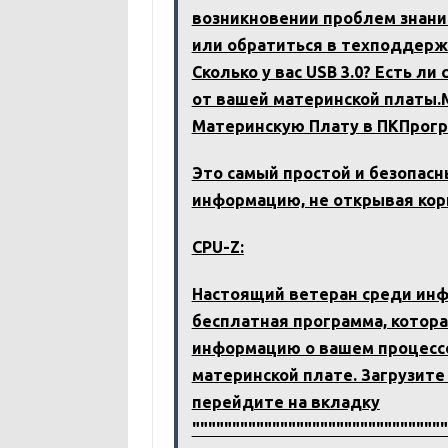
возникновении проблем знан
или обратиться в техподдержк
Сколько у вас USB 3.0? Есть ли
от вашей материнской платы.М
Материнскую Плату в ПКПрогр
Это самый простой и безопас
информацию, не открывая кор
CPU-Z:
Настоящий ветеран среди инф
бесплатная программа, котор
информацию о вашем процессо
материнской плате. Загрузите 
перейдите на вкладку
"""""""""""""""""""""""""""""""