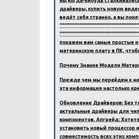
Вы когда-нибудь сталкивались
драйверы, купить новую видео
ведёт себя странно, а вы поня
"""""""""""""""""""""""""""""""
"""""""""""""""""""""""""""""""
покажем вам самые простые и
материнскую плату в ПК, чтоб
Почему Знание Модели Матери
Прежде чем мы перейдем к ме
эта информация настолько кр
Обновление Драйверов: Без т
актуальные драйверы для чипс
компонентов. Апгрейд: Хотит
установить новый процессор 
совместимость всех этих комп