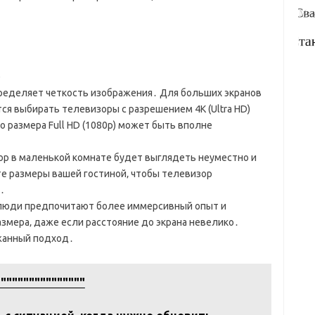
е
ределяет четкость изображения․ Для больших экранов
ся выбирать телевизоры с разрешением 4K (Ultra HD)
 размера Full HD (1080p) может быть вполне
р в маленькой комнате будет выглядеть неуместно и
е размеры вашей гостиной‚ чтобы телевизор
․
люди предпочитают более иммерсивный опыт и
мера‚ даже если расстояние до экрана невелико․
жанный подход․
""""""""""""""""