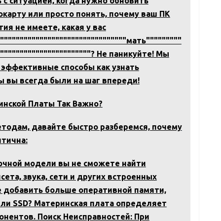
 с ситуацией, когда нужно обновить
карту или просто понять, почему ваш ПК
тия не имеете, какая у вас
"""""""""""""""""""""""""""""""""мать"""""""""
""""""""""""""""""""""""? Не паникуйте! Мы
 эффективные способы как узнать
ы вы всегда были на шаг впереди!
нской Платы Так Важно?
тодам, давайте быстро разберемся, почему
итична:
очной модели вы не сможете найти
ета, звука, сети и других встроенных
е добавить больше оперативной памяти,
или SSD? Материнская плата определяет
онентов. Поиск Неисправностей: При