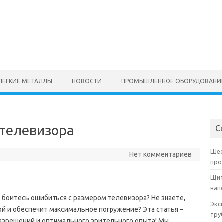
ЛЕГКИЕ МЕТАЛЛЫ
НОВОСТИ
ПРОМЫШЛЕННОЕ ОБОРУДОВАНИ
 телевизора
С
Шес
Нет комментариев
про
Щит
нап
 боитесь ошибиться с размером телевизора? Не знаете‚
Экс
ой и обеспечит максимальное погружение? Эта статья –
тру
азрешений и оптимального зрительного опыта! Мы