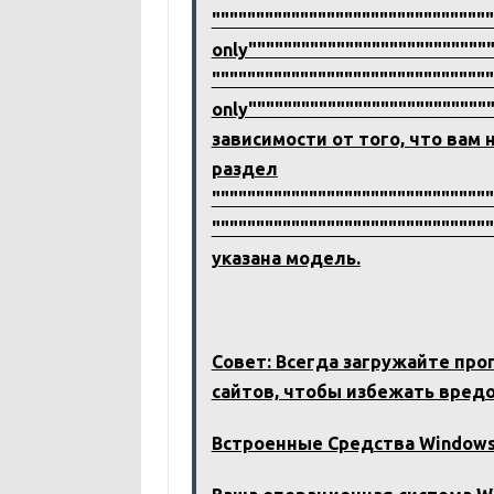
"""""""""""""""""""""""""""""""
only"""""""""""""""""""""""""""
"""""""""""""""""""""""""""""""
only""""""""""""""""""""""""""""
зависимости от того, что вам 
раздел
"""""""""""""""""""""""""""""""
"""""""""""""""""""""""""""""""
указана модель.
Совет: Всегда загружайте пр
сайтов, чтобы избежать вред
Встроенные Средства Windows