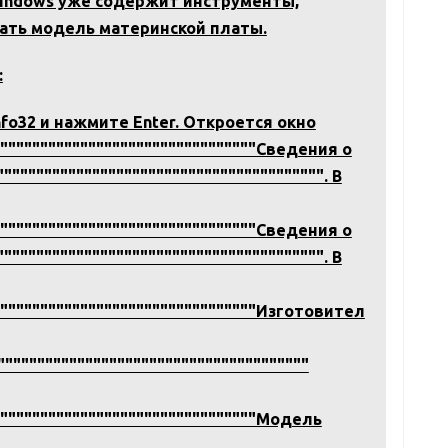
indows уже содержит инструменты,
нать модель материнской платы.
:
fo32 и нажмите Enter. Откроется окно
"""""""""""""""""""""""""""""""""Сведения о
"""""""""""""""""""""""""""""""""""""""". В
"""""""""""""""""""""""""""""""""Сведения о
"""""""""""""""""""""""""""""""""""""""". В
""""""""""""""""""""""""""""""""""Изготовител
""""""""""""""""""""""""""""""""""""""
"""""""""""""""""""""""""""""""""Модель