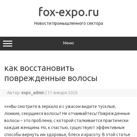
Перейти
к
fox-expo.ru
содержимому
Новости промышленного сектора
Меню
как восстановить
поврежденные волосы
Автор:
expo_admin
|
11 января 2026
«»»Вы смотрите в зеркало и с ужасом видите тусклые,
ломкие, секущиеся волосы? Не отчаивайтесь! Поврежденные
волосы – это проблема, с которой сталкивается практически
каждая женщина. Но, к счастью, существуют эффективные
способы вернуть им здоровье, блеск и красоту. В этой статье