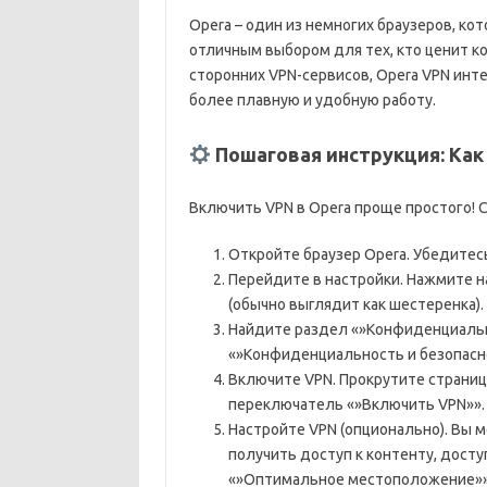
Opera – один из немногих браузеров, ко
отличным выбором для тех, кто ценит к
сторонних VPN-сервисов, Opera VPN инт
более плавную и удобную работу.
Пошаговая инструкция: Как
Включить VPN в Opera проще простого! 
Откройте браузер Opera. Убедитесь
Перейдите в настройки. Нажмите на
(обычно выглядит как шестеренка).
Найдите раздел «»Конфиденциальн
«»Конфиденциальность и безопасн
Включите VPN. Прокрутите страниц
переключатель «»Включить VPN»».
Настройте VPN (опционально). Вы 
получить доступ к контенту, дост
«»Оптимальное местоположение»» 