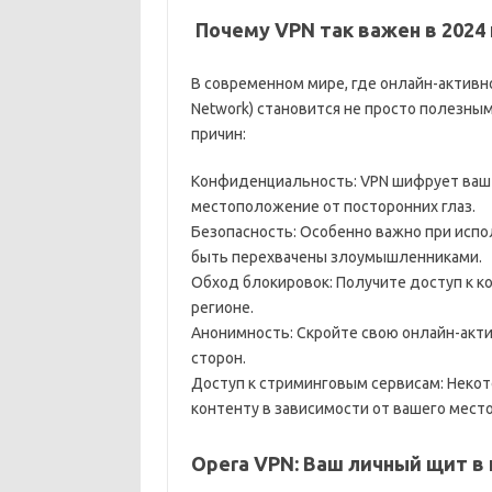
️ Почему VPN так важен в 2024
В современном мире, где онлайн-активнос
Network) становится не просто полезны
причин:
Конфиденциальность: VPN шифрует ваш и
местоположение от посторонних глаз.
Безопасность: Особенно важно при испол
быть перехвачены злоумышленниками.
Обход блокировок: Получите доступ к к
регионе.
Анонимность: Скройте свою онлайн-акти
сторон.
Доступ к стриминговым сервисам: Неко
контенту в зависимости от вашего мест
Opera VPN: Ваш личный щит в