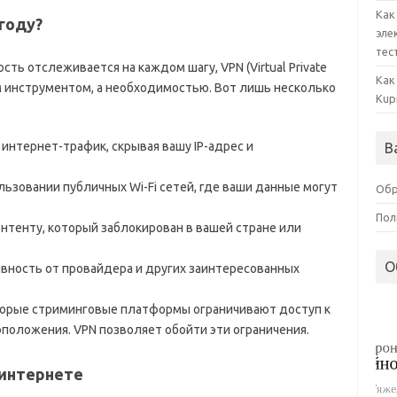
Как
 году?
эле
тес
ть отслеживается на каждом шагу, VPN (Virtual Private
Как
м инструментом, а необходимостью. Вот лишь несколько
Kup
нтернет-трафик, скрывая вашу IP-адрес и
В
ьзовании публичных Wi-Fi сетей, где ваши данные могут
Обр
Пол
онтенту, который заблокирован в вашей стране или
О
вность от провайдера и других заинтересованных
торые стриминговые платформы ограничивают доступ к
оположения. VPN позволяет обойти эти ограничения.
 интернете