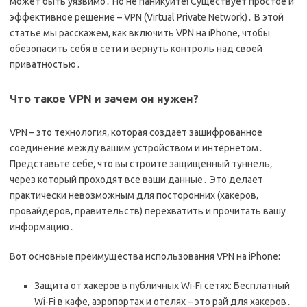
может быть уязвимо․ Но не паникуйте! Существует простое и
эффективное решение – VPN (Virtual Private Network)․ В этой
статье мы расскажем‚ как включить VPN на iPhone‚ чтобы
обезопасить себя в сети и вернуть контроль над своей
приватностью․
Что такое VPN и зачем он нужен?
VPN – это технология‚ которая создает зашифрованное
соединение между вашим устройством и интернетом․
Представьте себе‚ что вы строите защищенный туннель‚
через который проходят все ваши данные․ Это делает
практически невозможным для посторонних (хакеров‚
провайдеров‚ правительств) перехватить и прочитать вашу
информацию․
Вот основные преимущества использования VPN на iPhone:
Защита от хакеров в публичных Wi-Fi сетях: Бесплатный
Wi-Fi в кафе‚ аэропортах и отелях – это рай для хакеров․