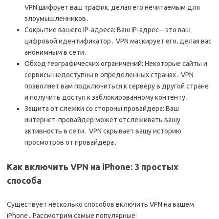
VPN шифрует ваш трафик‚ делая его нечитаемым для
злоумышленников․
Сокрытие вашего IP-адреса: Ваш IP-адрес – это ваш
цифровой идентификатор․ VPN маскирует его‚ делая вас
анонимным в сети․
Обход географических ограничений: Некоторые сайты и
сервисы недоступны в определенных странах․ VPN
позволяет вам подключиться к серверу в другой стране
и получить доступ к заблокированному контенту․
Защита от слежки со стороны провайдера: Ваш
интернет-провайдер может отслеживать вашу
активность в сети․ VPN скрывает вашу историю
просмотров от провайдера․
Как включить VPN на iPhone: 3 простых
способа
Существует несколько способов включить VPN на вашем
iPhone․ Рассмотрим самые популярные: