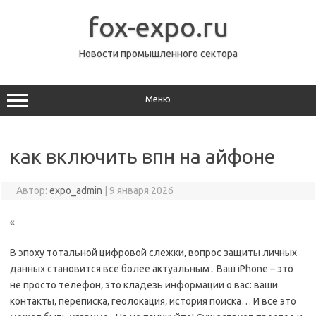
Перейти
к
fox-expo.ru
содержимому
Новости промышленного сектора
Меню
как включить впн на айфоне
Автор:
expo_admin
|
9 января 2026
«
В эпоху тотальной цифровой слежки‚ вопрос защиты личных
данных становится все более актуальным․ Ваш iPhone – это
не просто телефон‚ это кладезь информации о вас: ваши
контакты‚ переписка‚ геолокация‚ история поиска… И все это