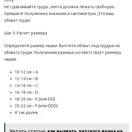
полу.
Не сдавливайте грудь‚ лента должна лежать свободно.
Запишите полученное значение в сантиметрах. Это ваш
обхват груди.
Шаг 3: Расчет размера
Определите размер чашки: Вычтите обхват под грудью из
обхвата груди. Полученная разница соответствует размеру
чашки:
10-12 см – A
12-14 см – B
14-16 см – C
16-18 см – D
18-20 см – E (или DD)
20-22 см – F (или DDD)
И так далее…
Читать статью
как вызвать детского врача на