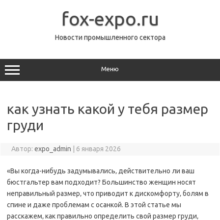
Перейти
к
fox-expo.ru
содержимому
Новости промышленного сектора
Меню
как узнать какой у тебя размер
груди
Автор:
expo_admin
|
6 января 2026
«Вы когда-нибудь задумывались‚ действительно ли ваш
бюстгальтер вам подходит? Большинство женщин носят
неправильный размер‚ что приводит к дискомфорту‚ болям в
спине и даже проблемам с осанкой. В этой статье мы
расскажем‚ как правильно определить свой размер груди‚