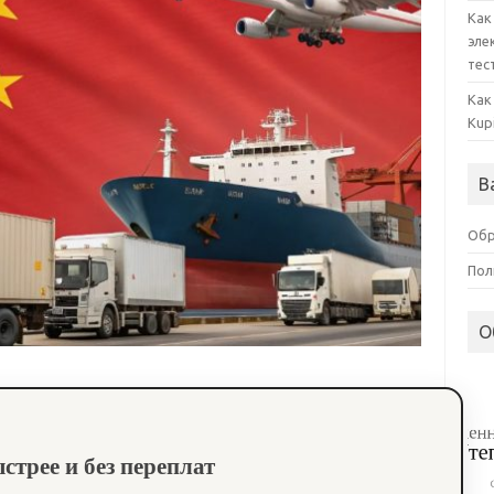
Как
эле
тес
Как
Kup
В
Обр
Пол
О
трее и без переплат