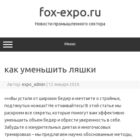
Перейти
к
fox-expo.ru
содержимому
Новости промышленного сектора
Меню
как уменьшить ляшки
Автор:
expo_admin
|
12 января 2026
«»»Вы устали от широких бедер и мечтаете о стройных,
подтянутых ножках? Не отчаивайтесь! В этой статье мы
раскроем все секреты, которые помогут вам эффективно
уменьшить объем бедер и обрести уверенность в себе.
Забудьте о изнурительных диетах и многочасовых
тренировках – мы предлагаем научно обоснованные методы,