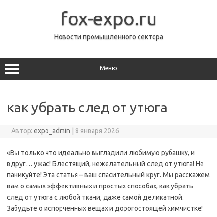
Перейти
к
fox-expo.ru
содержимому
Новости промышленного сектора
Меню
как убрать след от утюга
Автор:
expo_admin
|
8 января 2026
«Вы только что идеально выгладили любимую рубашку, и
вдруг… ужас! Блестящий, нежелательный след от утюга! Не
паникуйте! Эта статья – ваш спасительный круг. Мы расскажем
вам о самых эффективных и простых способах, как убрать
след от утюга с любой ткани, даже самой деликатной.
Забудьте о испорченных вещах и дорогостоящей химчистке!