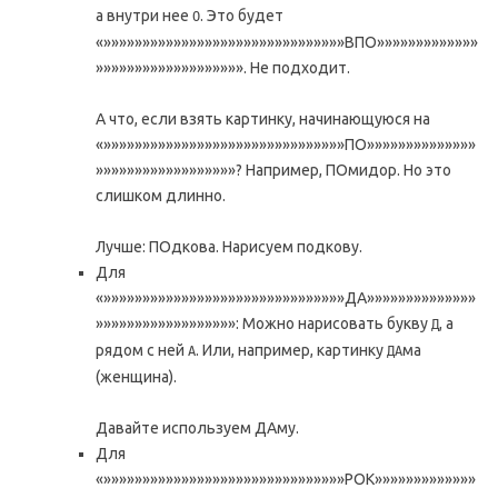
а внутри нее
. Это будет
О
«»»»»»»»»»»»»»»»»»»»»»»»»»»»»»»»ВПО»»»»»»»»»»»»»
»»»»»»»»»»»»»»»»»»». Не подходит.
А что, если взять картинку, начинающуюся на
«»»»»»»»»»»»»»»»»»»»»»»»»»»»»»»»ПО»»»»»»»»»»»»»»
»»»»»»»»»»»»»»»»»»? Например, ПОмидор. Но это
слишком длинно.
Лучше: ПОдкова. Нарисуем подкову.
Для
«»»»»»»»»»»»»»»»»»»»»»»»»»»»»»»»ДА»»»»»»»»»»»»»»
»»»»»»»»»»»»»»»»»»: Можно нарисовать букву
, а
Д
рядом с ней
. Или, например, картинку
ма
А
ДА
(женщина).
Давайте используем ДАму.
Для
«»»»»»»»»»»»»»»»»»»»»»»»»»»»»»»»РОК»»»»»»»»»»»»»