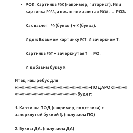
РОК: Картинка
(например, гитарист). Или
РОК
картинка
, а после нее запятая
→ РОЗ.
РОЗА
РОЗА,
Как насчет:
(буквы) +
(буква).
РО
К
Идея: Возьмем картинку
. И зачеркнем
.
РОТ
Т
Картинка
+ зачеркнутая
→ РО.
РОТ
Т
И добавим букву
.
К
Итак, наш ребус для
«»»»»»»»»»»»»»»»»»»»»»»»»»»»»»»»ПОДАРОК»»»»»»
»»»»»»»»»»»»»»»»»»»»»»»»»» будет:
1. Картинка ПОД (например, подставка) с
зачеркнутой буквой
. (получаем ПО)
Д
2. Буквы ДА. (получаем ДА)