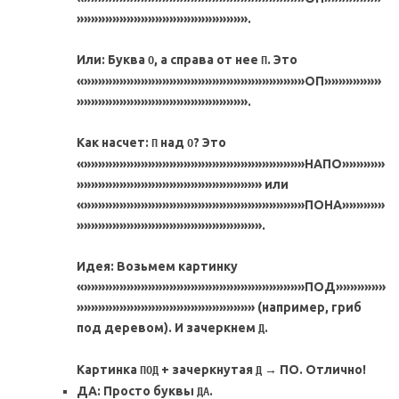
»»»»»»»»»»»»»»»»»»»»»»»».
Или: Буква
, а справа от нее
. Это
О
П
«»»»»»»»»»»»»»»»»»»»»»»»»»»»»»»»ОП»»»»»»»»
»»»»»»»»»»»»»»»»»»»»»»»».
Как насчет:
над
? Это
П
О
«»»»»»»»»»»»»»»»»»»»»»»»»»»»»»»»НАПО»»»»»»
»»»»»»»»»»»»»»»»»»»»»»»»»» или
«»»»»»»»»»»»»»»»»»»»»»»»»»»»»»»»ПОНА»»»»»»
»»»»»»»»»»»»»»»»»»»»»»»»»».
Идея: Возьмем картинку
«»»»»»»»»»»»»»»»»»»»»»»»»»»»»»»»ПОД»»»»»»»
»»»»»»»»»»»»»»»»»»»»»»»»» (например, гриб
под деревом). И зачеркнем
.
Д
Картинка
+ зачеркнутая
→ ПО. Отлично!
ПОД
Д
ДА: Просто буквы
.
ДА