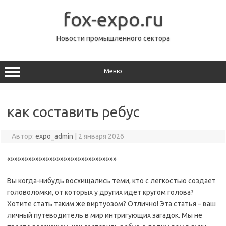
Перейти
к
fox-expo.ru
содержимому
Новости промышленного сектора
Меню
как составить ребус
Автор:
expo_admin
|
2 января 2026
«»»»»»»»»»»»»»»»»»»»»»»»»»»»»»»
Вы когда-нибудь восхищались теми, кто с легкостью создает
головоломки, от которых у других идет кругом голова?
Хотите стать таким же виртуозом? Отлично! Эта статья – ваш
личный путеводитель в мир интригующих загадок. Мы не