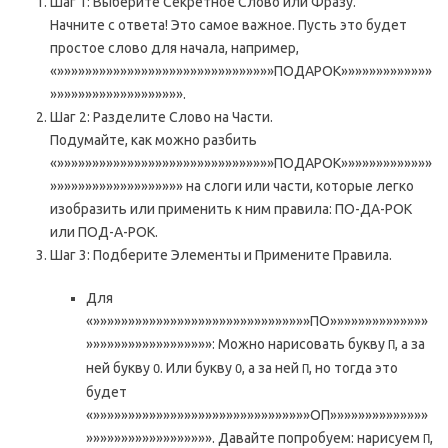
Шаг 1: Выберите Секретное Слово или Фразу.
Начните с ответа! Это самое важное. Пусть это будет
простое слово для начала, например,
«»»»»»»»»»»»»»»»»»»»»»»»»»»»»»»»ПОДАРОК»»»»»»»»»»»»»
»»»»»»»»»»»»»»»»»»».
Шаг 2: Разделите Слово на Части.
Подумайте, как можно разбить
«»»»»»»»»»»»»»»»»»»»»»»»»»»»»»»»ПОДАРОК»»»»»»»»»»»»»
»»»»»»»»»»»»»»»»»»» на слоги или части, которые легко
изобразить или применить к ним правила: ПО-ДА-РОК
или ПОД-А-РОК.
Шаг 3: Подберите Элементы и Примените Правила.
Для
«»»»»»»»»»»»»»»»»»»»»»»»»»»»»»»»ПО»»»»»»»»»»»»»»
»»»»»»»»»»»»»»»»»»: Можно нарисовать букву
, а за
П
ней букву
. Или букву
, а за ней
, но тогда это
О
О
П
будет
«»»»»»»»»»»»»»»»»»»»»»»»»»»»»»»»ОП»»»»»»»»»»»»»»
»»»»»»»»»»»»»»»»»». Давайте попробуем: нарисуем
,
П