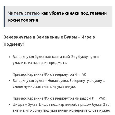
Читать статью
как убрать синяки под глазами
косметология
Зачеркнутые и Замененные Буквы – Игра в
Подмену!
Зачеркнутая буква над картинкой: Эту букву нужно
удалить из названия предмета.
Пример: Картинка
с зачеркнутой
→ АК
МАК
М
Зачеркнутая буква + Новая буква: Зачеркнутую букву в
слове нужно заменить на указанную.
Пример: Картинка
с зачеркнутой
и рядом
→ РАК
МАК
М
Р
Цифра = Буква: Цифра под картинкой, а рядом буква. Это
значит, что букву под указанным номером в слове нужно