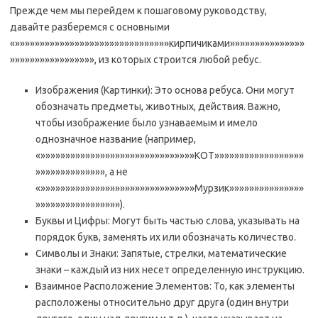
Прежде чем мы перейдем к пошаговому руководству,
давайте разберемся с основными
«»»»»»»»»»»»»»»»»»»»»»»»»»»»»»»»кирпичиками»»»»»»»»»»»»»»»
»»»»»»»»»»»»»»»»», из которых строится любой ребус.
Изображения (Картинки): Это основа ребуса. Они могут
обозначать предметы, животных, действия. Важно,
чтобы изображение было узнаваемым и имело
однозначное название (например,
«»»»»»»»»»»»»»»»»»»»»»»»»»»»»»»»КОТ»»»»»»»»»»»»»»»»»»
»»»»»»»»»»»»»», а не
«»»»»»»»»»»»»»»»»»»»»»»»»»»»»»»»Мурзик»»»»»»»»»»»»»»»
»»»»»»»»»»»»»»»»»).
Буквы и Цифры: Могут быть частью слова, указывать на
порядок букв, заменять их или обозначать количество.
Символы и Знаки: Запятые, стрелки, математические
знаки – каждый из них несет определенную инструкцию.
Взаимное Расположение Элементов: То, как элементы
расположены относительно друг друга (один внутри