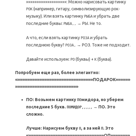
»»»»»»»»»»»»»»»»»»»: Можно нарисовать картинку
(например, гитару, символизирующую рок-
РОК
музыку). Или взять картинку
и убрать две
РЫБА
последние буквы:
→ РЫ. Не то.
РЫБА,,
А что, если взять картинку
и убрать
РОЗА
последнюю букву?
→ РОЗ. Тоже не подходит.
РОЗА,
Давайте используем:
(буквы) +
(буква).
РО
К
Попробуем еще раз, более элегантно:
«»»»»»»»»»»»»»»»»»»»»»»»»»»»»»»»ПОДАРОК»»»»»»
»»»»»»»»»»»»»»»»»»»»»»»»»»
ПО: Возьмем картинку
мидора, но уберем
ПО
последние 5 букв.
→ ПО. Это
ПОМИДОР,,,,,
сложно.
Лучше: Нарисуем букву
, а за ней
. Это
О
П
«»»»»»»»»»»»»»»»»»»»»»»»»»»»»»»»ОП»»»»»»»»