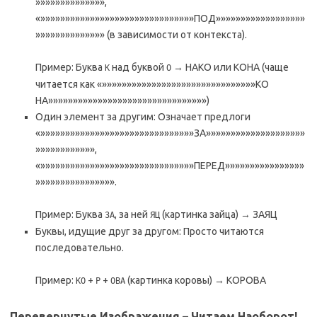
»»»»»»»»»»»»»»,
«»»»»»»»»»»»»»»»»»»»»»»»»»»»»»»»ПОД»»»»»»»»»»»»»»»»»»
»»»»»»»»»»»»»» (в зависимости от контекста).
Пример: Буква
над буквой
→ НАКО или КОНА (чаще
К
О
читается как «»»»»»»»»»»»»»»»»»»»»»»»»»»»»»»»КО
НА»»»»»»»»»»»»»»»»»»»»»»»»»»»»»»»»)
Один элемент за другим: Означает предлоги
«»»»»»»»»»»»»»»»»»»»»»»»»»»»»»»»ЗА»»»»»»»»»»»»»»»»»»»»
»»»»»»»»»»»»,
«»»»»»»»»»»»»»»»»»»»»»»»»»»»»»»»ПЕРЕД»»»»»»»»»»»»»»»»
»»»»»»»»»»»»»»»».
Пример: Буква
, за ней
(картинка зайца) → ЗАЯЦ
ЗА
ЯЦ
Буквы, идущие друг за другом: Просто читаются
последовательно.
Пример:
+
+
(картинка коровы) → КОРОВА
КО
Р
ОВА
Перевернутые Изображения – Читаем Наоборот!