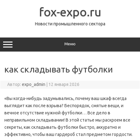
Перейти
к
fox-expo.ru
содержимому
Новости промышленного сектора
Меню
как складывать футболки
Автор:
expo_admin
|
12 января 2026
«Вы когда-нибудь задумывались, почему ваш шкаф всегда
выглядит как после взрыва? Беспорядок, смятые вещи, и
вечное отсутствие нужной футболки… Все дело в
неправильном складывании! В этой статье мы раскроем все
секреты, как складывать футболки быстро, аккуратно и
эффективно, чтобы ваш гардероб стал предметом гордости.