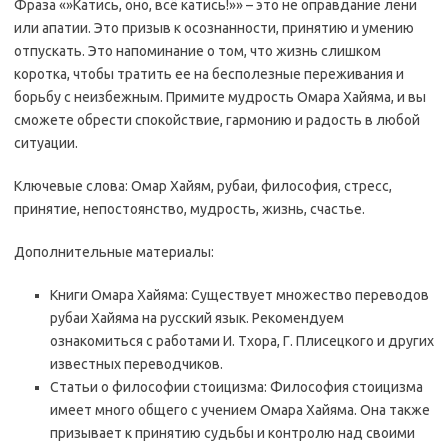
Фраза «»Катись, оно, всё катись!»» – это не оправдание лени
или апатии. Это призыв к осознанности, принятию и умению
отпускать. Это напоминание о том, что жизнь слишком
коротка, чтобы тратить ее на бесполезные переживания и
борьбу с неизбежным. Примите мудрость Омара Хайяма, и вы
сможете обрести спокойствие, гармонию и радость в любой
ситуации.
Ключевые слова: Омар Хайям, рубаи, философия, стресс,
принятие, непостоянство, мудрость, жизнь, счастье.
Дополнительные материалы:
Книги Омара Хайяма: Существует множество переводов
рубаи Хайяма на русский язык. Рекомендуем
ознакомиться с работами И. Тхора, Г. Плисецкого и других
известных переводчиков.
Статьи о философии стоицизма: Философия стоицизма
имеет много общего с учением Омара Хайяма. Она также
призывает к принятию судьбы и контролю над своими