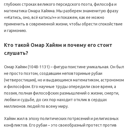
глубоких строках великого персидского поэта, философа и
математика Омара Хайяма. Мы разберем знаменитую фразу
«»Катись, оно, всё катись!»» и покажем, как ее можно
применить в современной жизни, чтобы обрести спокойствие
и гармонию.
Кто такой Омар Хайям и почему его стоит
слушать?
Омар Хайям (1048-1131) – фигура поистине уникальная. Он был
не просто поэтом, создавшим неповторимые рубаи
(четверостишия), но и выдающимся математиком, астрономом
и философом. Его научные труды опередили свое время, а
поэзия, полная философских размышлений о жизни, смерти,
любви и судьбе, до сих пор находит отклик в сердцах
миллионов людей по всему миру.
Хайям жил в эпоху политических потрясений и религиозных
конфликтов. Его рубаи – это своеобразный протест против