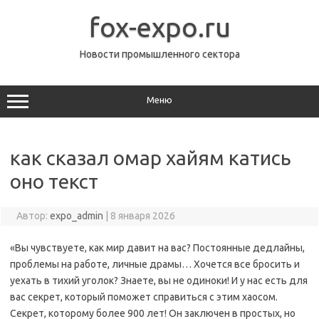
Перейти
к
fox-expo.ru
содержимому
Новости промышленного сектора
Меню
как сказал омар хайям катись
оно текст
Автор:
expo_admin
|
8 января 2026
«Вы чувствуете, как мир давит на вас? Постоянные дедлайны,
проблемы на работе, личные драмы… Хочется все бросить и
уехать в тихий уголок? Знаете, вы не одиноки! И у нас есть для
вас секрет, который поможет справиться с этим хаосом.
Секрет, которому более 900 лет! Он заключен в простых, но