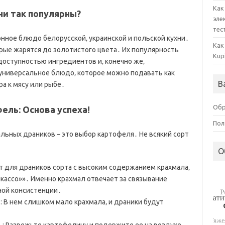
Как
ни так популярны?
эле
тес
онное блюдо белорусской‚ украинской и польской кухни․
Как
орые жарятся до золотистого цвета․ Их популярность
Kup
доступностью ингредиентов и‚ конечно же‚
универсальное блюдо‚ которое можно подавать как
В
ра к мясу или рыбе․
Обр
ль: Основа успеха!
Пол
ьных драников – это выбор картофеля․ Не всякий сорт
О
 для драников сорта с высоким содержанием крахмала‚
Пикассо»»․ Именно крахмал отвечает за связывание
ой консистенции․
 В нем слишком мало крахмала‚ и драники будут