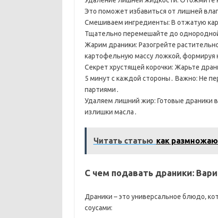
Удаление лишней жидкости: Отожмите н
Это поможет избавиться от лишней вла
Смешиваем ингредиенты: В отжатую карт
Тщательно перемешайте до однородной
Жарим драники: Разогрейте растительн
картофельную массу ложкой‚ формируя
Секрет хрустящей корочки: Жарьте драни
5 минут с каждой стороны․ Важно: Не п
партиями․
Удаляем лишний жир: Готовые драники 
излишки масла․
Читать статью
как размножаю
С чем подавать драники: Вари
Драники – это универсальное блюдо‚ ко
соусами: