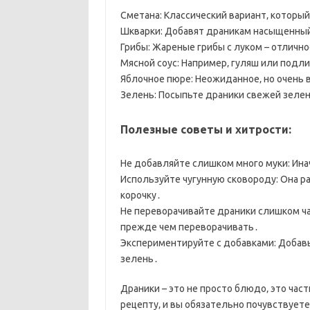
Сметана: Классический вариант‚ которы
Шкварки: Добавят драникам насыщенный
Грибы: Жареные грибы с луком – отличн
Мясной соус: Например‚ гуляш или подл
Яблочное пюре: Неожиданное‚ но очень в
Зелень: Посыпьте драники свежей зеле
Полезные советы и хитрости:
Не добавляйте слишком много муки: Ина
Используйте чугунную сковороду: Она р
корочку․
Не переворачивайте драники слишком ча
прежде чем переворачивать․
Экспериментируйте с добавками: Добавь
зелень․
Драники – это не просто блюдо‚ это час
рецепту‚ и вы обязательно почувствуете