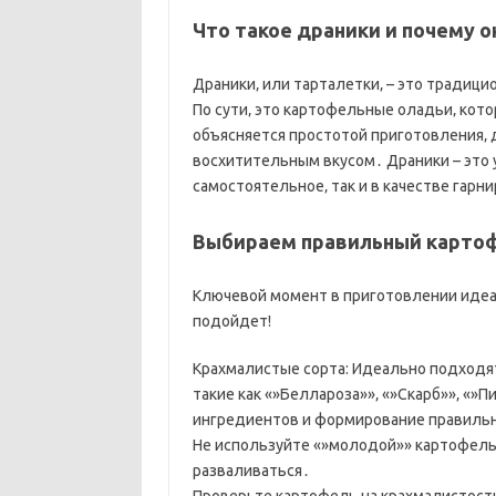
Что такое драники и почему о
Драники‚ или тарталетки‚ – это традици
По сути‚ это картофельные оладьи‚ кот
объясняется простотой приготовления‚ 
восхитительным вкусом․ Драники – это 
самостоятельное‚ так и в качестве гарни
Выбираем правильный картофе
Ключевой момент в приготовлении идеал
подойдет!
Крахмалистые сорта: Идеально подходят
такие как «»Беллароза»»‚ «»Скарб»»‚ «»
ингредиентов и формирование правильн
Не используйте «»молодой»» картофель:
разваливаться․