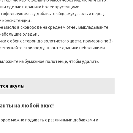
атертую картофельную массу через марлю или сито․
ги и сделает драники более хрустящими․
офельную массу добавьте яйцо‚ муку‚ соль и перец․
 консистенции․
ое масло в сковороде на среднем огне․ Выкладывайте
 небольшие оладьи․
ки с обеих сторон до золотистого цвета‚ примерно по 3-
ерегружайте сковороду‚ жарьте драники небольшими
выложите на бумажное полотенце‚ чтобы удалить
тся акулы
анты на любой вкус!
торое можно подавать с различными добавками и