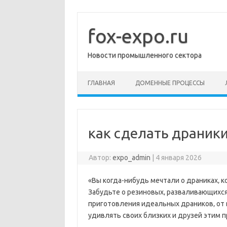
Перейти
к
содержимому
fox-expo.ru
Новости промышленного сектора
ГЛАВНАЯ
ДОМЕННЫЕ ПРОЦЕССЫ
как сделать драник
Автор:
expo_admin
|
4 января 2026
«Вы когда-нибудь мечтали о драниках‚ к
Забудьте о резиновых‚ разваливающихся 
приготовления идеальных драников‚ от 
удивлять своих близких и друзей этим 