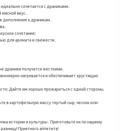
й идеально сочетается с драниками․
 мясной вкус․
ое дополнение к драникам․
ива․
кусное сочетание;
нью для аромата и свежести․
че драники получатся жесткими․
авномерно нагревается и обеспечивает хрустящую
сто: Дайте им хорошо прожариться с одной стороны‚
те в картофельную массу тертый сыр‚ чеснок или
тичка истории и культуры․ Приготовьте их по нашему
 разницу! Приятного аппетита!