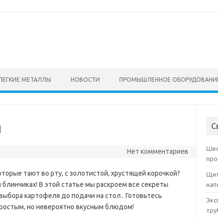
ЛЕГКИЕ МЕТАЛЛЫ
НОВОСТИ
ПРОМЫШЛЕННОЕ ОБОРУДОВАНИ
и
С
Шес
Нет комментариев
про
оторые тают во рту‚ с золотистой‚ хрустящей корочкой?
Щит
блинчиках! В этой статье мы раскроем все секреты
нап
выбора картофеля до подачи на стол․ Готовьтесь
Экс
простым‚ но невероятно вкусным блюдом!
тру