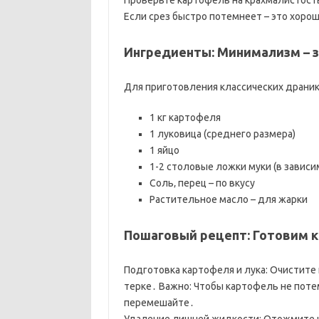
Проверьте картофель на крахмалистость
Если срез быстро потемнеет – это хоро
Ингредиенты: Минимализм – з
Для приготовления классических драник
1 кг картофеля
1 луковица (среднего размера)
1 яйцо
1-2 столовые ложки муки (в завис
Соль‚ перец – по вкусу
Растительное масло – для жарки
Пошаговый рецепт: Готовим к
Подготовка картофеля и лука: Очистите 
терке․ Важно: Чтобы картофель не потем
перемешайте․