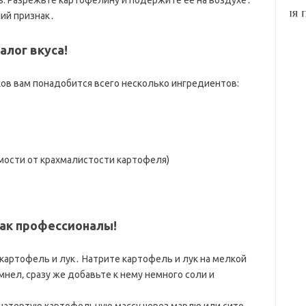
: Разрежьте картофелину и подержите ее на воздухе․
ший признак․
алог вкуса!
ов вам понадобится всего несколько ингредиентов:
имости от крахмалистости картофеля)
ак профессионалы!
картофель и лук․ Натрите картофель и лук на мелкой
нел‚ сразу же добавьте к нему немного соли и