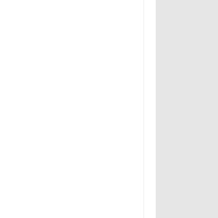
»»»»»»»»»»»»»»»»»»»»»»»»»»»»»»»»»»»