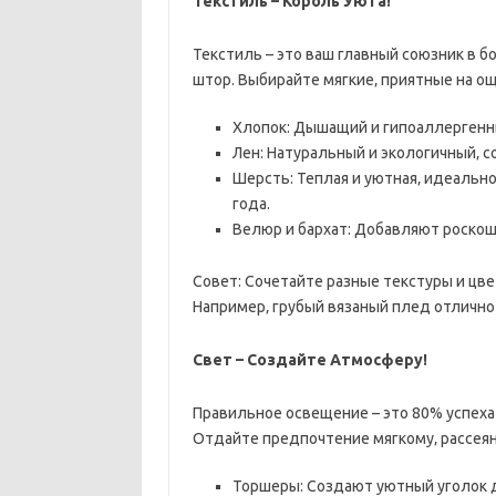
Текстиль – Король Уюта!
Текстиль – это ваш главный союзник в б
штор. Выбирайте мягкие‚ приятные на ощ
Хлопок: Дышащий и гипоаллергенны
Лен: Натуральный и экологичный‚ 
Шерсть: Теплая и уютная‚ идеальн
года.
Велюр и бархат: Добавляют роскош
Совет: Сочетайте разные текстуры и цве
Например‚ грубый вязаный плед отлично
Свет – Создайте Атмосферу!
Правильное освещение – это 80% успеха 
Отдайте предпочтение мягкому‚ рассея
Торшеры: Создают уютный уголок д