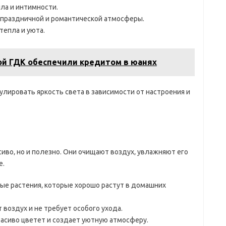
ла и интимности.
 праздничной и романтической атмосферы.
тепла и уюта.
ой ГДК обеспечили кредитом в юанях
улировать яркость света в зависимости от настроения и
сиво‚ но и полезно. Они очищают воздух‚ увлажняют его
е.
ые растения‚ которые хорошо растут в домашних
 воздух и не требует особого ухода.
расиво цветет и создает уютную атмосферу.