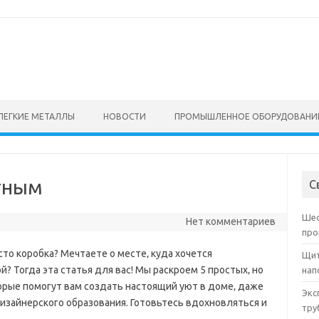
ЛЕГКИЕ МЕТАЛЛЫ
НОВОСТИ
ПРОМЫШЛЕННОЕ ОБОРУДОВАНИ
тным
С
Шес
Нет комментариев
про
сто коробка? Мечтаете о месте‚ куда хочется
Щит
й? Тогда эта статья для вас! Мы раскроем 5 простых‚ но
нап
рые помогут вам создать настоящий уют в доме‚ даже
Экс
изайнерского образования. Готовьтесь вдохновляться и
тру