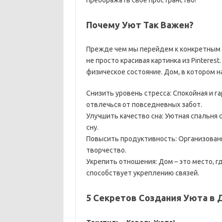
преображать свое пространство!
Почему Уют Так Важен?
Прежде чем мы перейдем к конкретным с
не просто красивая картинка из Pinteres
физическое состояние. Дом‚ в котором н
Снизить уровень стресса: Спокойная и г
отвлечься от повседневных забот.
Улучшить качество сна: Уютная спальня
сну.
Повысить продуктивность: Организованн
творчество.
Укрепить отношения: Дом – это место‚ г
способствует укреплению связей.
5 Секретов Создания Уюта в 