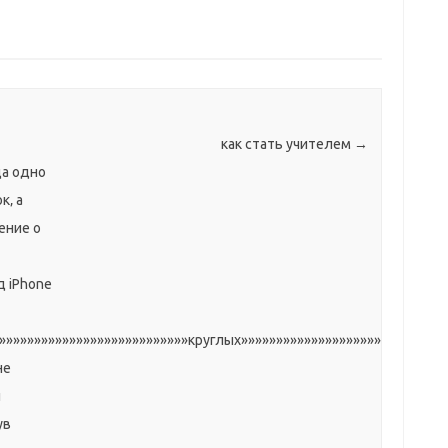
как стать учителем
→
да одно
к‚ а
ение о
 iPhone
»»»»»»»»»»»»»»»»»»»»»»»»»»»круглых»»»»»»»»»»»»»»»»»»»»»»»»»»»»»
не
л
ув