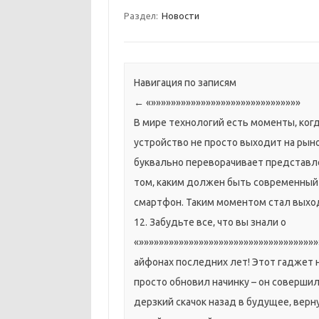
Раздел:
Новости
Навигация по записям
←
«»»»»»»»»»»»»»»»»»»»»»»»»»»»»»»
В мире технологий есть моменты‚ ког
устройство не просто выходит на рыно
буквально переворачивает представл
том‚ каким должен быть современный
смартфон. Таким моментом стал выход
12. Забудьте все‚ что вы знали о
«»»»»»»»»»»»»»»»»»»»»»»»»»»»»»»»»»»»»
айфонах последних лет! Этот гаджет 
просто обновил начинку – он соверши
дерзкий скачок назад в будущее‚ верн