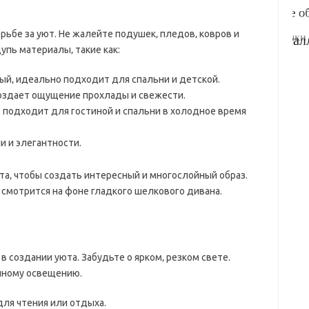
орьбе за уют. Не жалейте подушек‚ пледов‚ ковров и
упь материалы‚ такие как:
й‚ идеально подходит для спальни и детской.
создает ощущение прохлады и свежести.
о подходит для гостиной и спальни в холодное время
и и элегантности.
та‚ чтобы создать интересный и многослойный образ.
 смотрится на фоне гладкого шелкового дивана.
в создании уюта. Забудьте о ярком‚ резком свете.
нному освещению.
ля чтения или отдыха.