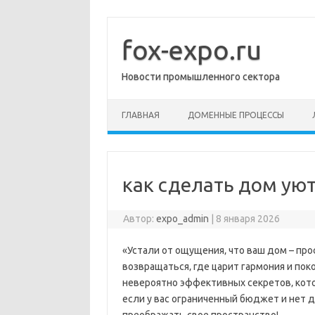
Перейти
к
содержимому
fox-expo.ru
Новости промышленного сектора
ГЛАВНАЯ
ДОМЕННЫЕ ПРОЦЕССЫ
как сделать дом ую
Автор:
expo_admin
|
8 января 2026
«Устали от ощущения‚ что ваш дом – про
возвращаться‚ где царит гармония и поко
невероятно эффективных секретов‚ кото
если у вас ограниченный бюджет и нет д