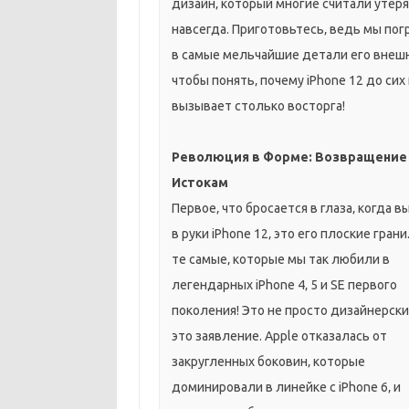
дизайн‚ который многие считали утер
навсегда. Приготовьтесь‚ ведь мы пог
в самые мельчайшие детали его внеш
чтобы понять‚ почему iPhone 12 до сих
вызывает столько восторга!
Революция в Форме: Возвращение
Истокам
Первое‚ что бросается в глаза‚ когда в
в руки iPhone 12‚ это его плоские грани
те самые‚ которые мы так любили в
легендарных iPhone 4‚ 5 и SE первого
поколения! Это не просто дизайнерски
это заявление. Apple отказалась от
закругленных боковин‚ которые
доминировали в линейке с iPhone 6‚ и