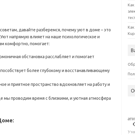
Как
эле
тес
Как
оветам‚ давайте разберемся‚ почему уют в доме – это
Kup
t. Уют напрямую влияет на наше психологическое и
ам комфортно‚ помогает:
В
армоничная обстановка расслабляет и помогает
Обр
 способствует более глубокому и восстанавливающему
Пол
ое и приятное пространство вдохновляет на работу и
О
де мы проводим время с близкими‚ и уютная атмосфера
Доме: