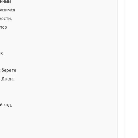
янным
рузимся
ности‚
 пор
 к
ы берете
. Да-да‚
й ход‚