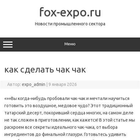
Перейти
к
fox-expo.ru
содержимому
Новости промышленного сектора
Меню
как сделать чак чак
Автор:
expo_admin
|
9 января 2026
«»»Вы когда-нибудь пробовали чак-чак и мечтали научиться
готовить это воздушное, медовое чудо? Этот традиционный
татарский десерт, покоривший сердца многих, на самом деле
не так сложен в приготовлении, как кажется! В этой статье мы
раскроем все секреты идеального чак-чака, от выбора
ингредиентов до финальной глазури. Готовьтесь удивить