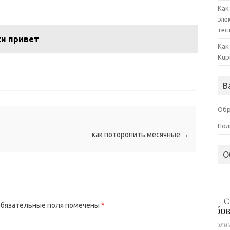
Как
эле
тес
ки привет
Как
Kup
В
Обр
Пол
как поторопить месячные
→
О
бязательные поля помечены
*