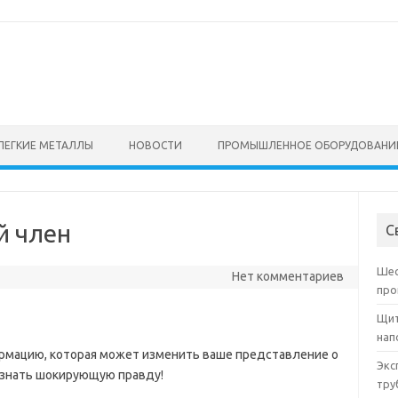
ЛЕГКИЕ МЕТАЛЛЫ
НОВОСТИ
ПРОМЫШЛЕННОЕ ОБОРУДОВАНИ
й член
С
Шес
Нет комментариев
про
Щит
нап
мацию, которая может изменить ваше представление о
Экс
узнать шокирующую правду!
тру