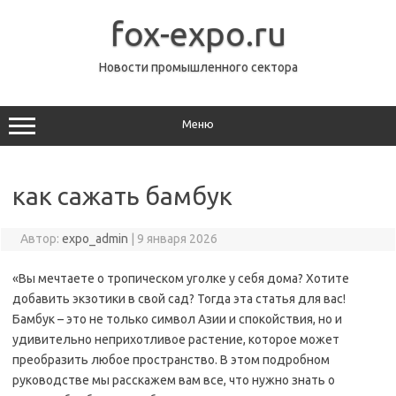
Перейти
к
fox-expo.ru
содержимому
Новости промышленного сектора
Меню
как сажать бамбук
Автор:
expo_admin
|
9 января 2026
«Вы мечтаете о тропическом уголке у себя дома? Хотите
добавить экзотики в свой сад? Тогда эта статья для вас!
Бамбук – это не только символ Азии и спокойствия, но и
удивительно неприхотливое растение, которое может
преобразить любое пространство. В этом подробном
руководстве мы расскажем вам все, что нужно знать о