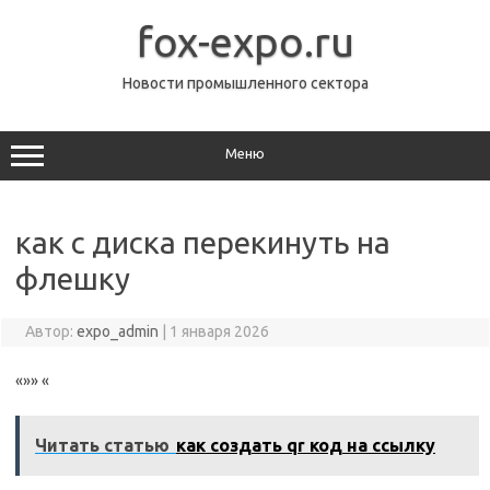
Перейти
к
fox-expo.ru
содержимому
Новости промышленного сектора
Меню
как с диска перекинуть на
флешку
Автор:
expo_admin
|
1 января 2026
«»» «
Читать статью
как создать qr код на ссылку