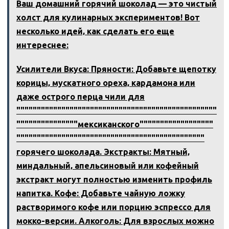
Ваш домашний горячий шоколад — это чистый
холст для кулинарных экспериментов! Вот
несколько идей‚ как сделать его еще
интереснее:
Усилители Вкуса: Пряности: Добавьте щепотку
корицы‚ мускатного ореха‚ кардамона или
даже острого перца чили для
"""""""""""""""""""""""""""""""""""""""""""""""""
"""""""""""""""мексиканского""""""""""""""""""
""""""""""""""""""""""""""""""""""""""""""""""
горячего шоколада. Экстракты: Мятный‚
миндальный‚ апельсиновый или кофейный
экстракт могут полностью изменить профиль
напитка. Кофе: Добавьте чайную ложку
растворимого кофе или порцию эспрессо для
мокко-версии. Алкоголь: Для взрослых можно