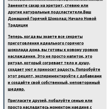
Замените сахар на эритрит‚ стевию или
другие натуральные подсластители.Ваш
Домашний Горячий Шоколад: Начало Новой
Традиции
Теперь‚ когда вы знаете все секреты
приготовления идеального горячего
шоколада дома‚ вы готовы к новому уровню
наслаждения. Это не просто напиток‚ это
ритуал‚ который согревает тело и душу‚
создает уют и приносит радость. Попробуйте
этот рецепт‚ экспериментируйте с добавками
и создайте свой собственный‚ неповторимый
шедевр.
Пригласите друзей‚ побалуйте семью или
просто насладитесь моментом наедине с