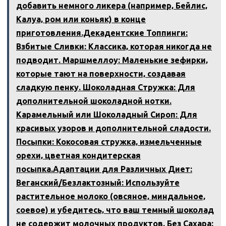
добавить немного ликера (например‚ Бейлис‚
Калуа‚ ром или коньяк) в конце
приготовления.Декадентские Топпинги:
Взбитые Сливки: Классика‚ которая никогда не
подводит. Маршмеллоу: Маленькие зефирки‚
которые тают на поверхности‚ создавая
сладкую пенку. Шоколадная Стружка: Для
дополнительной шоколадной нотки.
Карамельный или Шоколадный Сироп: Для
красивых узоров и дополнительной сладости.
Посыпки: Кокосовая стружка‚ измельченные
орехи‚ цветная кондитерская
посыпка.Адаптации для Различных Диет:
Веганский/Безлактозный: Используйте
растительное молоко (овсяное‚ миндальное‚
соевое) и убедитесь‚ что ваш темный шоколад
не содержит молочных продуктов. Без Сахара: