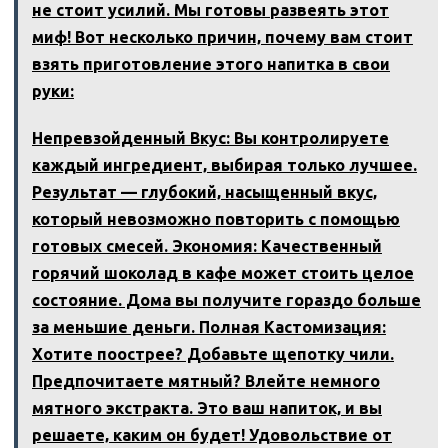
не стоит усилий. Мы готовы развеять этот
миф! Вот несколько причин‚ почему вам стоит
взять приготовление этого напитка в свои
руки:
Непревзойденный Вкус: Вы контролируете
каждый ингредиент‚ выбирая только лучшее.
Результат — глубокий‚ насыщенный вкус‚
который невозможно повторить с помощью
готовых смесей. Экономия: Качественный
горячий шоколад в кафе может стоить целое
состояние. Дома вы получите гораздо больше
за меньшие деньги. Полная Кастомизация:
Хотите поострее? Добавьте щепотку чили.
Предпочитаете мятный? Влейте немного
мятного экстракта. Это ваш напиток‚ и вы
решаете‚ каким он будет! Удовольствие от