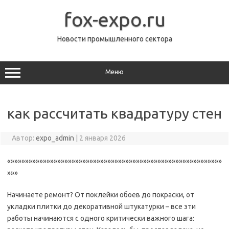
Перейти
к
fox-expo.ru
содержимому
Новости промышленного сектора
Меню
как рассчитать квадратуру стен
Автор:
expo_admin
|
2 января 2026
«»»»»»»»»»»»»»»»»»»»»»»»»»»»»»»»»»»»»»»»»»»»»»»»»»»»»»»»»»»»
»»»
Начинаете ремонт? От поклейки обоев до покраски, от
укладки плитки до декоративной штукатурки – все эти
работы начинаются с одного критически важного шага: