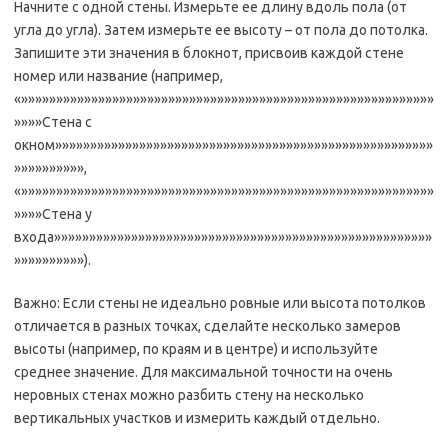
Начните с одной стены. Измерьте ее длину вдоль пола (от
угла до угла). Затем измерьте ее высоту – от пола до потолка.
Запишите эти значения в блокнот, присвоив каждой стене
номер или название (например,
«»»»»»»»»»»»»»»»»»»»»»»»»»»»»»»»»»»»»»»»»»»»»»»»»»»»»»»»»»»»
»»»»Стена с
окном»»»»»»»»»»»»»»»»»»»»»»»»»»»»»»»»»»»»»»»»»»»»»»»»»»»»»»
»»»»»»»»»»,
«»»»»»»»»»»»»»»»»»»»»»»»»»»»»»»»»»»»»»»»»»»»»»»»»»»»»»»»»»»»
»»»»Стена у
входа»»»»»»»»»»»»»»»»»»»»»»»»»»»»»»»»»»»»»»»»»»»»»»»»»»»»»»
»»»»»»»»»»).
Важно: Если стены не идеально ровные или высота потолков
отличается в разных точках, сделайте несколько замеров
высоты (например, по краям и в центре) и используйте
среднее значение. Для максимальной точности на очень
неровных стенах можно разбить стену на несколько
вертикальных участков и измерить каждый отдельно.