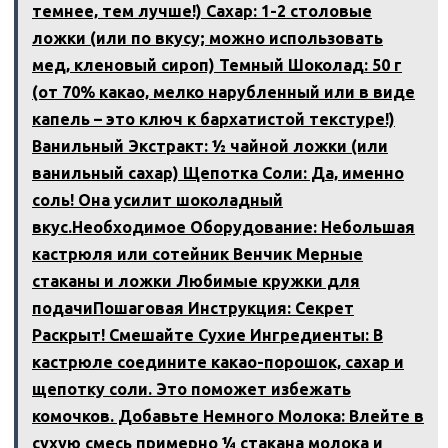
темнее‚ тем лучше!) Сахар: 1-2 столовые
ложки (или по вкусу; можно использовать
мед‚ кленовый сироп) Темный Шоколад: 50 г
(от 70% какао‚ мелко нарубленный или в виде
капель – это ключ к бархатистой текстуре!)
Ванильный Экстракт: ½ чайной ложки (или
ванильный сахар) Щепотка Соли: Да‚ именно
соль! Она усилит шоколадный
вкус.Необходимое Оборудование: Небольшая
кастрюля или сотейник Венчик Мерные
стаканы и ложки Любимые кружки для
подачиПошаговая Инструкция: Секрет
Раскрыт! Смешайте Сухие Ингредиенты: В
кастрюле соедините какао-порошок‚ сахар и
щепотку соли. Это поможет избежать
комочков. Добавьте Немного Молока: Влейте в
сухую смесь примерно ¼ стакана молока и