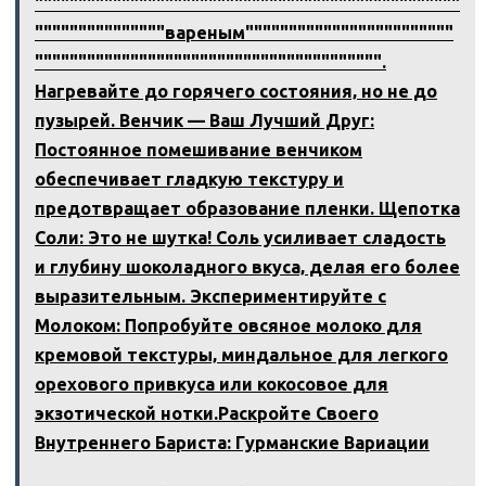
"""""""""""""""""""""""""""""""""""""""""""""""""
"""""""""""""""вареным""""""""""""""""""""""""
"""""""""""""""""""""""""""""""""""""""".
Нагревайте до горячего состояния‚ но не до
пузырей. Венчик — Ваш Лучший Друг:
Постоянное помешивание венчиком
обеспечивает гладкую текстуру и
предотвращает образование пленки. Щепотка
Соли: Это не шутка! Соль усиливает сладость
и глубину шоколадного вкуса‚ делая его более
выразительным. Экспериментируйте с
Молоком: Попробуйте овсяное молоко для
кремовой текстуры‚ миндальное для легкого
орехового привкуса или кокосовое для
экзотической нотки.Раскройте Своего
Внутреннего Бариста: Гурманские Вариации