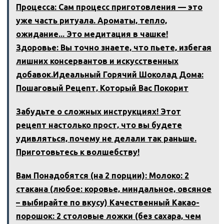
Процесса: Сам процесс приготовления — это
уже часть ритуала. Ароматы‚ тепло‚
ожидание... Это медитация в чашке!
Здоровье: Вы точно знаете‚ что пьете‚ избегая
лишних консервантов и искусственных
добавок.Идеальный Горячий Шоколад Дома:
Пошаговый Рецепт‚ Который Вас Покорит
Забудьте о сложных инструкциях! Этот
рецепт настолько прост‚ что вы будете
удивляться‚ почему не делали так раньше.
Приготовьтесь к волшебству!
Вам Понадобятся (на 2 порции): Молоко: 2
стакана (любое: коровье‚ миндальное‚ овсяное
– выбирайте по вкусу) Качественный Какао-
порошок: 2 столовые ложки (без сахара‚ чем