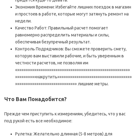
придется куда-то девать.
Экономия Времени: Избегайте лишних поездок в магазин
и простоев в работе, которые могут затянуть ремонт на
недели.
Качество Работ: Правильный расчет помогает
равномерно распределить материалы и силы,
обеспечивая безупречный результат.
Контроль Подрядчиков: Вы сможете проверить смету,
которую вам выставили рабочие, и быть уверенным в
честности расчетов, не позволяя им
«»»»»»»»»»»»»»»»»»»»»»»»»»»»»»»»»»»»»»»»»»»»»»»»»»»»»»
»»»»»»»»»»накрутить»»»»»»»»»»»»»»»»»»»»»»»»»»»»»»»»»»»
»»»»»»»»»»»»»»»»»»»»»»»»»»»»» лишние метры.
Что Вам Понадобится?
Прежде чем приступить к измерениям, убедитесь, что у вас
под рукой есть все необходимое:
Рулетка: Желательно длинная (5-8 метров) для