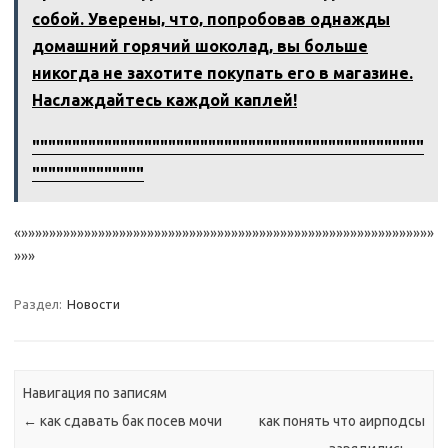
собой. Уверены‚ что‚ попробовав однажды
домашний горячий шоколад‚ вы больше
никогда не захотите покупать его в магазине.
Наслаждайтесь каждой каплей!
"""""""""""""""""""""""""""""""""""""""""""""""""
""""""""""""""
«»»»»»»»»»»»»»»»»»»»»»»»»»»»»»»»»»»»»»»»»»»»»»»»»»»»»»»»»»»»
»»»
Раздел:
Новости
Навигация по записям
←
как сдавать бак посев мочи
как понять что аирподсы