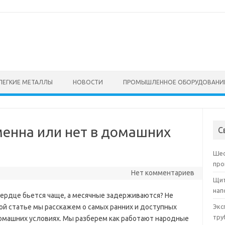
ЛЕГКИЕ МЕТАЛЛЫ
НОВОСТИ
ПРОМЫШЛЕННОЕ ОБОРУДОВАНИ
менна или нет в домашних
С
Шес
про
Нет комментариев
Щит
нап
Сердце бьется чаще, а месячные задерживаются? Не
той статье мы расскажем о самых ранних и доступных
Экс
тру
омашних условиях. Мы разберем как работают народные