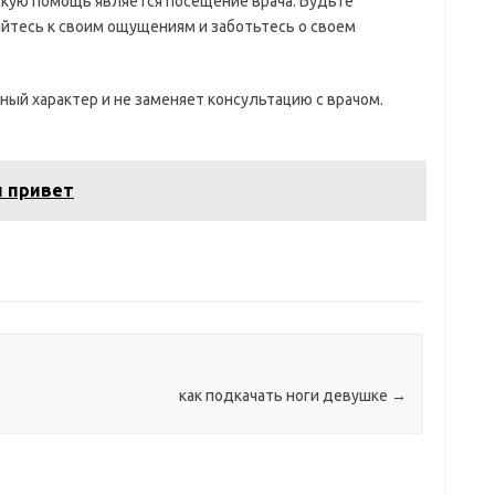
ую помощь является посещение врача. Будьте
йтесь к своим ощущениям и заботьтесь о своем
ный характер и не заменяет консультацию с врачом.
и привет
как подкачать ноги девушке
→