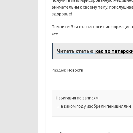
получить квалифицированную медицинск
внимательны к своему телу, прислушива
здоровье!
Помните: Эта статья носит информацион
«»»
Читать статью
как по татарск
Раздел:
Новости
Навигация по записям
←
в каком году изобрели пенициллин