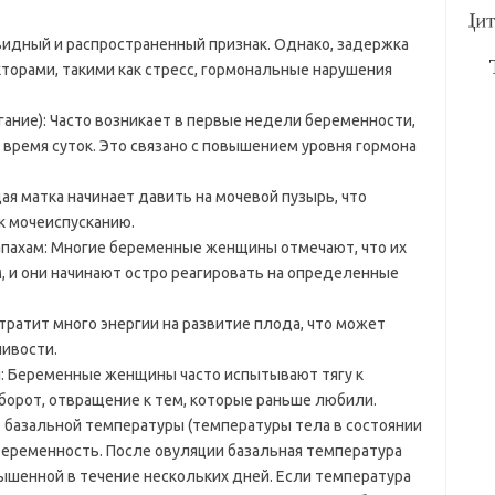
идный и распространенный признак. Однако, задержка
торами, такими как стресс, гормональные нарушения
гание): Часто возникает в первые недели беременности,
 время суток. Это связано с повышением уровня гормона
я матка начинает давить на мочевой пузырь, что
к мочеиспусканию.
апахам: Многие беременные женщины отмечают, что их
, и они начинают остро реагировать на определенные
тратит много энергии на развитие плода, что может
ливости.
: Беременные женщины часто испытывают тягу к
орот, отвращение к тем, которые раньше любили.
 базальной температуры (температуры тела в состоянии
еременность. После овуляции базальная температура
ышенной в течение нескольких дней. Если температура