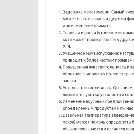
Задержка менструации: Самый очев
может быть вызвана и другими фак
или изменение климата.
Тошнота и рвота (утреннее недомо
хотя может проявляться и в другое
ХГЧ.
Учащенное мочеиспускание: Растуща
приводит к более частым позывам 
Повышенная чувствительность к з
обоняние становится более острым
запахи.
Усталость и сонливость: Организм 
вызывать чувство усталости и сон
Изменение вкусовых предпочтений
определенным продуктам или, наоб
Базальная температура: Измерение
покоя) может помочь определить б
обычно повышается и остается пов