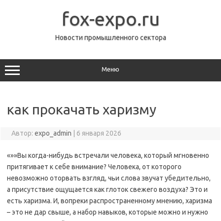
Перейти
к
fox-expo.ru
содержимому
Новости промышленного сектора
Меню
как прокачать харизму
Автор:
expo_admin
|
6 января 2026
«»»Вы когда-нибудь встречали человека, который мгновенно
притягивает к себе внимание? Человека, от которого
невозможно оторвать взгляд, чьи слова звучат убедительно,
а присутствие ощущается как глоток свежего воздуха? Это и
есть харизма. И, вопреки распространенному мнению, харизма
– это не дар свыше, а набор навыков, которые можно и нужно