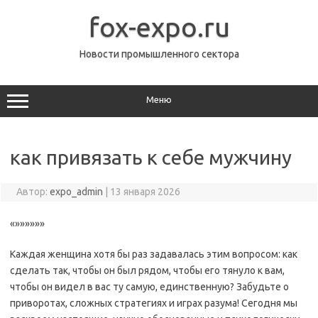
Перейти
к
fox-expo.ru
содержимому
Новости промышленного сектора
Меню
как привязать к себе мужчину
Автор:
expo_admin
|
13 января 2026
«»»»»»»
Каждая женщина хотя бы раз задавалась этим вопросом: как
сделать так, чтобы он был рядом, чтобы его тянуло к вам,
чтобы он видел в вас ту самую, единственную? Забудьте о
приворотах, сложных стратегиях и играх разума! Сегодня мы