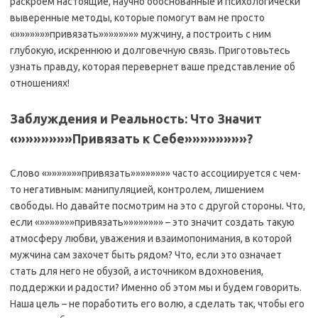
раскроем настоящие, научно обоснованные и психологически
выверенные методы, которые помогут вам не просто
«»»»»»»»привязать»»»»»»»» мужчину, а построить с ним
глубокую, искреннюю и долговечную связь. Приготовьтесь
узнать правду, которая перевернет ваше представление об
отношениях!
Заблуждения и Реальность: Что Значит
«»»»»»»»Привязать к Себе»»»»»»»»?
Слово «»»»»»»»привязать»»»»»»»» часто ассоциируется с чем-
то негативным: манипуляцией, контролем, лишением
свободы. Но давайте посмотрим на это с другой стороны. Что,
если «»»»»»»»привязать»»»»»»»» – это значит создать такую
атмосферу любви, уважения и взаимопонимания, в которой
мужчина сам захочет быть рядом? Что, если это означает
стать для него не обузой, а источником вдохновения,
поддержки и радости? Именно об этом мы и будем говорить.
Наша цель – не поработить его волю, а сделать так, чтобы его