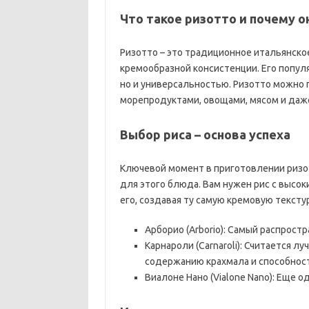
Что такое ризотто и почему о
Ризотто – это традиционное итальянско
кремообразной консистенции. Его попул
но и универсальностью. Ризотто можно 
морепродуктами, овощами, мясом и даж
Выбор риса – основа успеха
Ключевой момент в приготовлении ризо
для этого блюда. Вам нужен рис с высо
его, создавая ту самую кремовую текстур
Арборио (Arborio): Самый распрост
Карнароли (Carnaroli): Считается 
содержанию крахмала и способност
Виалоне Нано (Vialone Nano): Еще о