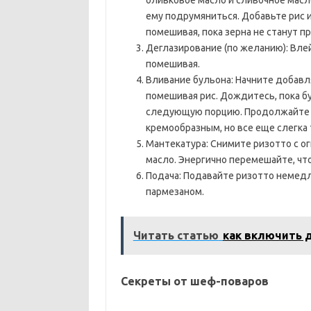
оливковое масло и сливочное масло
ему подрумяниться. Добавьте рис и
помешивая, пока зерна не станут п
Деглазирование (по желанию): Вле
помешивая.
Вливание бульона: Начните добавл
помешивая рис. Дождитесь, пока б
следующую порцию. Продолжайте эт
кремообразным, но все еще слегка т
Мантекатура: Снимите ризотто с о
масло. Энергично перемешайте, чт
Подача: Подавайте ризотто немед
пармезаном.
Читать статью
как включить 
Секреты от шеф-поваров