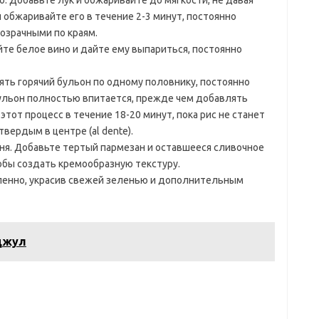
. Добавьте лук и обжаривайте до мягкости, не давая
 обжаривайте его в течение 2-3 минут, постоянно
розрачными по краям.
йте белое вино и дайте ему выпариться, постоянно
ять горячий бульон по одному половнику, постоянно
ульон полностью впитается, прежде чем добавлять
от процесс в течение 18-20 минут, пока рис не станет
вердым в центре (al dente).
гня. Добавьте тертый пармезан и оставшееся сливочное
обы создать кремообразную текстуру.
ленно, украсив свежей зеленью и дополнительным
джул