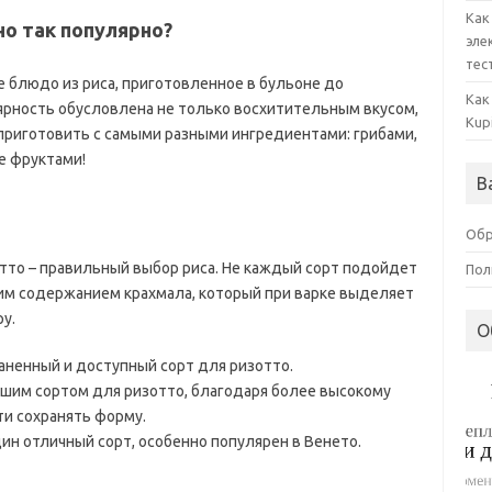
Как
но так популярно?
эле
тес
е блюдо из риса, приготовленное в бульоне до
Как
ярность обусловлена не только восхитительным вкусом,
Kup
приготовить с самыми разными ингредиентами: грибами,
е фруктами!
В
Обр
тто – правильный выбор риса. Не каждый сорт подойдет
Пол
ким содержанием крахмала, который при варке выделяет
у.
О
раненный и доступный сорт для ризотто.
лучшим сортом для ризотто, благодаря более высокому
и сохранять форму.
дин отличный сорт, особенно популярен в Венето.