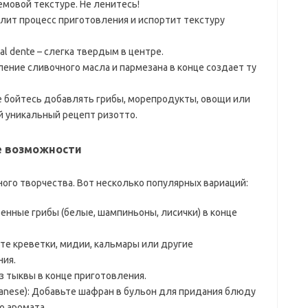
емовой текстуре. Не ленитесь!
лит процесс приготовления и испортит текстуру
l dente – слегка твердым в центре.
ение сливочного масла и пармезана в конце создает ту
е бойтесь добавлять грибы, морепродукты, овощи или
й уникальный рецепт ризотто.
е возможности
ного творчества. Вот несколько популярных вариаций:
енные грибы (белые, шампиньоны, лисички) в конце
те креветки, мидии, кальмары или другие
ния.
з тыквы в конце приготовления.
Milanese): Добавьте шафран в бульон для придания блюду
о аромата.