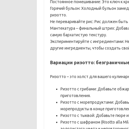
Постоянное помешивание: Это ключ к кр
Горячий бульон: Холодный бульон замед
ризотто.
Не переваривайте рис: Рис должен быть a
Мантекатура – финальный штрих: Добавл
самую бархатистую текстуру.
Экспериментируйте с ингредиентами: Н
другие ингредиенты, чтобы создать сво
Вариации ризотто: безграничны
Ризотто – это холст для вашего кулинар
Ризотто с грибами: Добавьте обжар
приготовления.
Ризотто с морепродуктами: Добавь
морепродукты в конце приготовле
Ризотто с тыквой: Добавьте пюре и
Ризотто с шафраном (Risotto alla 
золотистого цвета и неповторимог