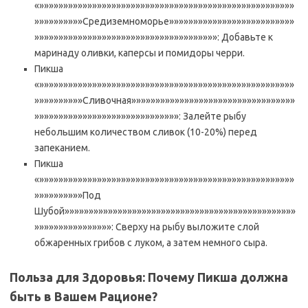
«»»»»»»»»»»»»»»»»»»»»»»»»»»»»»»»»»»»»»»»»»»»»»»»»»»»»»
»»»»»»»»»»Средиземноморье»»»»»»»»»»»»»»»»»»»»»»»»»»
»»»»»»»»»»»»»»»»»»»»»»»»»»»»»»»»»»»»»»: Добавьте к
маринаду оливки, каперсы и помидоры черри.
Пикша
«»»»»»»»»»»»»»»»»»»»»»»»»»»»»»»»»»»»»»»»»»»»»»»»»»»»»»
»»»»»»»»»»Сливочная»»»»»»»»»»»»»»»»»»»»»»»»»»»»»»»»»»
»»»»»»»»»»»»»»»»»»»»»»»»»»»»»»: Залейте рыбу
небольшим количеством сливок (10-20%) перед
запеканием.
Пикша
«»»»»»»»»»»»»»»»»»»»»»»»»»»»»»»»»»»»»»»»»»»»»»»»»»»»»»
»»»»»»»»»»Под
Шубой»»»»»»»»»»»»»»»»»»»»»»»»»»»»»»»»»»»»»»»»»»»»»»»»
»»»»»»»»»»»»»»»»: Сверху на рыбу выложите слой
обжаренных грибов с луком, а затем немного сыра.
Польза для Здоровья: Почему Пикша должна
быть в Вашем Рационе?