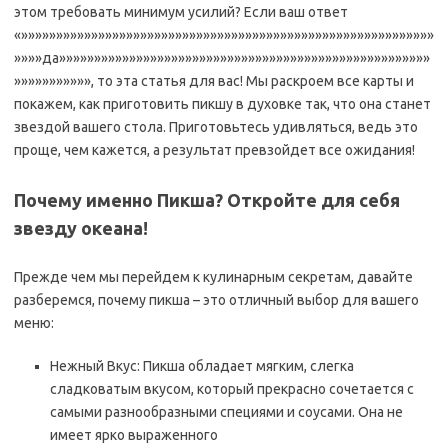
этом требовать минимум усилий? Если ваш ответ
«»»»»»»»»»»»»»»»»»»»»»»»»»»»»»»»»»»»»»»»»»»»»»»»»»»»»»»»»»»»
»»»»да»»»»»»»»»»»»»»»»»»»»»»»»»»»»»»»»»»»»»»»»»»»»»»»»»»»»»
»»»»»»»»»»», то эта статья для вас! Мы раскроем все карты и
покажем, как приготовить пикшу в духовке так, что она станет
звездой вашего стола. Приготовьтесь удивляться, ведь это
проще, чем кажется, а результат превзойдет все ожидания!
Почему именно Пикша? Откройте для себя
звезду океана!
Прежде чем мы перейдем к кулинарным секретам, давайте
разберемся, почему пикша – это отличный выбор для вашего
меню:
Нежный Вкус: Пикша обладает мягким, слегка
сладковатым вкусом, который прекрасно сочетается с
самыми разнообразными специями и соусами. Она не
имеет ярко выраженного