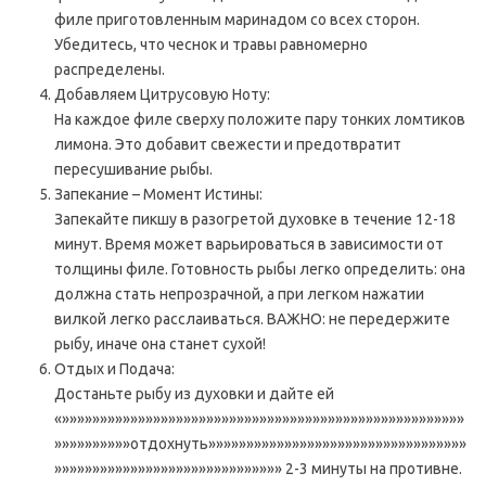
филе приготовленным маринадом со всех сторон.
Убедитесь, что чеснок и травы равномерно
распределены.
Добавляем Цитрусовую Ноту:
На каждое филе сверху положите пару тонких ломтиков
лимона. Это добавит свежести и предотвратит
пересушивание рыбы.
Запекание – Момент Истины:
Запекайте пикшу в разогретой духовке в течение 12-18
минут. Время может варьироваться в зависимости от
толщины филе. Готовность рыбы легко определить: она
должна стать непрозрачной, а при легком нажатии
вилкой легко расслаиваться. ВАЖНО: не передержите
рыбу, иначе она станет сухой!
Отдых и Подача:
Достаньте рыбу из духовки и дайте ей
«»»»»»»»»»»»»»»»»»»»»»»»»»»»»»»»»»»»»»»»»»»»»»»»»»»»»»
»»»»»»»»»»отдохнуть»»»»»»»»»»»»»»»»»»»»»»»»»»»»»»»»»»
»»»»»»»»»»»»»»»»»»»»»»»»»»»»»» 2-3 минуты на противне.