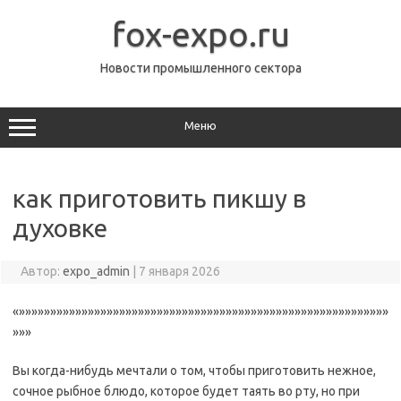
Перейти
к
fox-expo.ru
содержимому
Новости промышленного сектора
Меню
как приготовить пикшу в
духовке
Автор:
expo_admin
|
7 января 2026
«»»»»»»»»»»»»»»»»»»»»»»»»»»»»»»»»»»»»»»»»»»»»»»»»»»»»»»»»»»»
»»»
Вы когда-нибудь мечтали о том, чтобы приготовить нежное,
сочное рыбное блюдо, которое будет таять во рту, но при