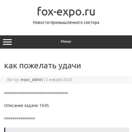
Перейти
к
fox-expo.ru
содержимому
Новости промышленного сектора
Меню
как пожелать удачи
Автор:
expo_admin
|
2 января 2026
«»»»»»»»»»»»»»»»»»»»»»»»»»»»»»»
Описание задачи: 1045
«»»»»»»»»»»»»»»