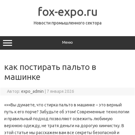
Перейти
к
fox-expo.ru
содержимому
Новости промышленного сектора
Меню
как постирать пальто в
машинке
Автор:
expo_admin
|
7 января 2026
«»»Вы думаете, что стирка пальто в машинке – это верный
путь к его порче? Забудьте об этом! Современные технологии
и правильный подход позволяют освежить любимую
верхнюю одежду, не тратя деньги на дорогую химчистку. В
этой статье мы расскажем вам все секреты безопасной и