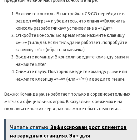
предварительной настройки консоли в игре.
Включите консоль: В настройках CS:GO перейдите в
раздел «»Игра»» и убедитесь‚ что опция «»Включить
консоль разработчика»» установлена в «»Да»».
Откройте консоль: Во время игры нажмите клавишу
«»~»» (тильда). Если тильда не работает‚ попробуйте
клавишу «»`»» (обратная кавычка).
Введите команду: В консоли введите команду
и
pause
нажмите Enter.
Снимите паузу: Повторно введите команду
или
pause
нажмите клавишу «»~»» (или «»`»») и введите
.
resume
Важно: Команда
работает только в соревновательных
pause
матчах и официальных играх. В казуальных режимах и на
пользовательских серверах она может быть неактивна.
Читать статью
Зафиксирован рост клиентов
на зарядных станциях Эн+ для