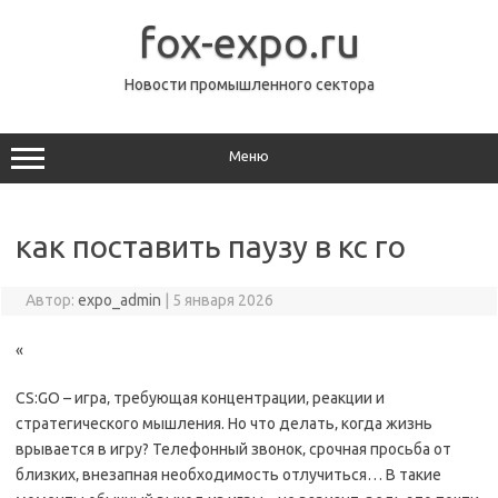
Перейти
к
fox-expo.ru
содержимому
Новости промышленного сектора
Меню
как поставить паузу в кс го
Автор:
expo_admin
|
5 января 2026
«
CS:GO – игра‚ требующая концентрации‚ реакции и
стратегического мышления. Но что делать‚ когда жизнь
врывается в игру? Телефонный звонок‚ срочная просьба от
близких‚ внезапная необходимость отлучиться… В такие