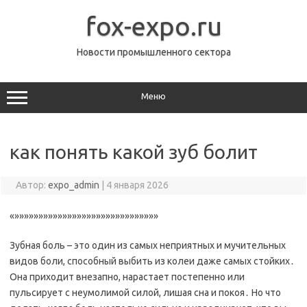
Перейти
к
fox-expo.ru
содержимому
Новости промышленного сектора
Меню
как понять какой зуб болит
Автор:
expo_admin
|
4 января 2026
«»»»»»»»»»»»»»»»»»»»»»»»»»»»»»»
Зубная боль – это один из самых неприятных и мучительных
видов боли, способный выбить из колеи даже самых стойких․
Она приходит внезапно, нарастает постепенно или
пульсирует с неумолимой силой, лишая сна и покоя․ Но что