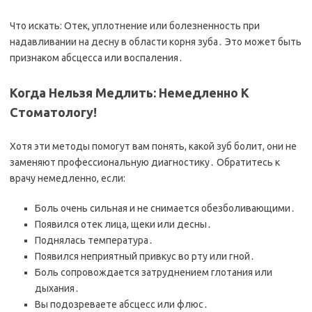
Что искать: Отек, уплотнение или болезненность при
надавливании на десну в области корня зуба․ Это может быть
признаком абсцесса или воспаления․
Когда Нельзя Медлить: Немедленно К
Стоматологу!
Хотя эти методы помогут вам понять, какой зуб болит, они не
заменяют профессиональную диагностику․ Обратитесь к
врачу немедленно, если:
Боль очень сильная и не снимается обезболивающими․
Появился отек лица, щеки или десны․
Поднялась температура․
Появился неприятный привкус во рту или гной․
Боль сопровождается затруднением глотания или
дыхания․
Вы подозреваете абсцесс или флюс․