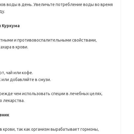
анов воды в день. Увеличьте потребление воды во время
ду.
и Куркума
нтными и противовоспалительными свойствами‚
ахара в крови.
рт‚ чай или кофе.
х или добавляйте в смузи.
прежде чем использовать специи в лечебных целях‚
о лекарства.
зник
 крови‚ так как организм вырабатывает гормоны‚