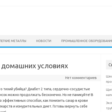
ЛЕГКИЕ МЕТАЛЛЫ
НОВОСТИ
ПРОМЫШЛЕННОЕ ОБОРУДОВАНИ
в домашних условиях
С
Шес
Нет комментариев
про
это тихий убийца? Диабет 2 типа‚ сердечно-сосудистые
Щит
сок можно продолжать бесконечно. Но не паникуйте! В
нап
о эффективных способах‚ как понизить сахар в крови
Экс
екарств и изнурительных диет. Готовы вернуть себе
тру