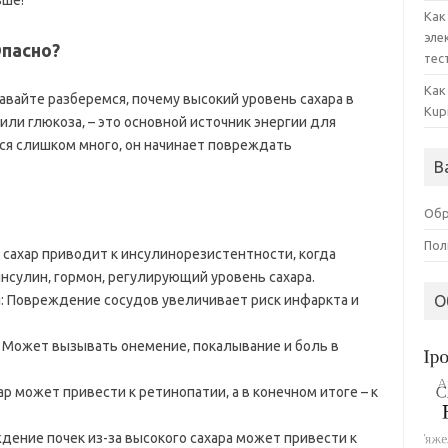
ьше!
Как
эле
Опасно?
тес
Как
вайте разберемся‚ почему высокий уровень сахара в
Kup
 или глюкоза‚ – это основной источник энергии для
тся слишком много‚ он начинает повреждать
В
Обр
Пол
 сахар приводит к инсулинорезистентности‚ когда
нсулин‚ гормон‚ регулирующий уровень сахара.
: Повреждение сосудов увеличивает риск инфаркта и
О
 Может вызывать онемение‚ покалывание и боль в
р может привести к ретинопатии‚ а в конечном итоге – к
дение почек из-за высокого сахара может привести к