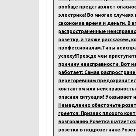
вообще представляет опасно
электрика! Во многих случая
сэкономив время и деньги. В 
распространенные неисправнос
розетку, а также расскажем, 
профессионалам.Типы неиспра
успеху!Прежде чем приступат
причину неисправности. Вот 
работает: Самая распростран
перегоревшим предохранител
контактом или неисправностью
опасная ситуация! Указывает 
Немедленно обесточьте розетк
греется: Признак плохого кон
возгоранию.Розетка шатается
розетки в подрозетнике.Розе