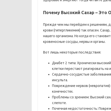
здоровье и энергию? Тогда читайте дал
Почему Высокий Сахар – Это 
Прежде чем мы перейдем к решениям‚ да
крови (гипергликемия) так опасен. Сахар‚
нашего организма. Но когда его станови
кровеносные сосуды‚ нервы и органы.
Вот лишь некоторые последствия:
Диабет 2 типа: Хронически высокий
клетки перестают реагировать на и
Сердечно-сосудистые заболевания
инсульта.
Повреждение нервов (невропатия):
конечностях.
Проблемы со зрением: Высокий саха
слепоте.
Почечная недостаточность: Повреж