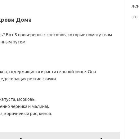
 Крови Дома
ль? Вот 5 проверенных способов‚ которые помогут вам
енным путем:
кна‚ содержащиеся в растительной пище. Она
редотвращая резкие скачки.
капуста‚ морковь.
енно черника и малина).
‚ коричневый рис‚ киноа.