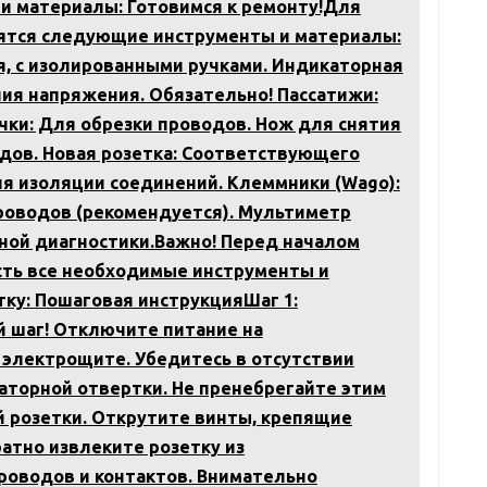
 и материалы: Готовимся к ремонту!Для
ятся следующие инструменты и материалы:
я, с изолированными ручками. Индикаторная
ия напряжения. Обязательно! Пассатижи:
чки: Для обрезки проводов. Нож для снятия
одов. Новая розетка: Соответствующего
ля изоляции соединений. Клеммники (Wago):
роводов (рекомендуется). Мультиметр
чной диагностики.Важно! Перед началом
есть все необходимые инструменты и
ку: Пошаговая инструкцияШаг 1:
 шаг! Отключите питание на
электрощите. Убедитесь в отсутствии
торной отвертки. Не пренебрегайте этим
й розетки. Открутите винты, крепящие
ратно извлеките розетку из
роводов и контактов. Внимательно