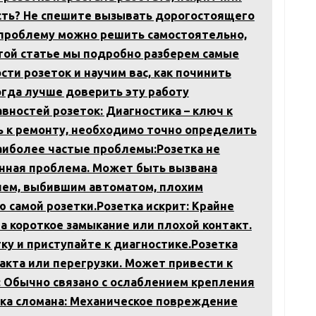
сть? Не спешите вызывать дорогостоящего
х проблему можно решить самостоятельно,
этой статье мы подробно разберем самые
ти розеток и научим вас, как починить
когда лучше доверить эту работу
вностей розеток: Диагностика – ключ к
ь к ремонту, необходимо точно определить
наиболее частые проблемы:Розетка не
енная проблема. Может быть вызвана
ем, выбившим автоматом, плохим
 самой розетки.Розетка искрит: Крайне
на короткое замыкание или плохой контакт.
у и приступайте к диагностике.Розетка
такта или перегрузки. Может привести к
: Обычно связано с ослаблением крепления
тка сломана: Механическое повреждение