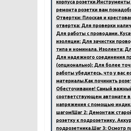
корпуса розетки.Инструменты
ремонта розетки вам понадоб
Отвертки: Плоская и крестова
отвертка: Для проверки налич
Для работы с проводами. Куса
изоляции: Для зачистки пров
типа и номинала. Изолента: Д
Для надежного соединения п
(опционально): Для более то
работы убедитесь, что у вас 
материалы.Как починить розет
Обесточивание! Самый важный
соответствующем автомате в 
напряжения с помощью индика
шагом!Шаг 2: Демонтаж старо
розетку к подрозетнику. Акку
подрозетника.Шаг 3: Осмотр п