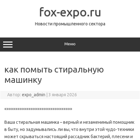
Перейти
к
fox-expo.ru
содержимому
Новости промышленного сектора
Меню
как помыть стиральную
машинку
Автор:
expo_admin
|
3 января 2026
«»»»»»»»»»»»»»»»»»»»»»»»»»»»»»»
Ваша стиральная машинка – верный и незаменимый помощник
в быту, но задумывались ли вы, что внутри этой чудо-техники
может скрываться настоящий рассадник бактерий, плесени и