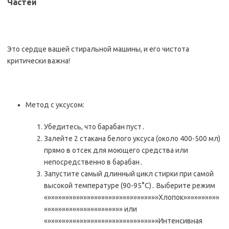
Частей
Это сердце вашей стиральной машины, и его чистота
критически важна!
Метод с уксусом:
Убедитесь, что барабан пуст․
Залейте 2 стакана белого уксуса (около 400-500 мл)
прямо в отсек для моющего средства или
непосредственно в барабан․
Запустите самый длинный цикл стирки при самой
высокой температуре (90-95°C)․ Выберите режим
«»»»»»»»»»»»»»»»»»»»»»»»»»»»»»»»Хлопок»»»»»»»»»»
»»»»»»»»»»»»»»»»»»»»»» или
«»»»»»»»»»»»»»»»»»»»»»»»»»»»»»»»Интенсивная