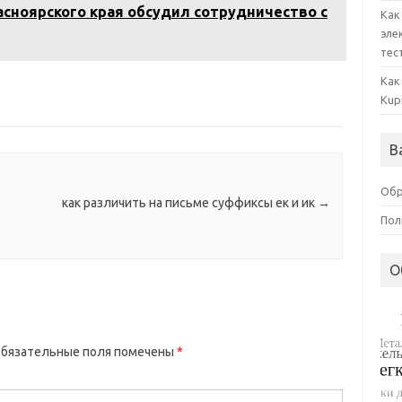
асноярского края обсудил сотрудничество с
Как
эле
тес
Как
Kup
В
Обр
как различить на письме суффиксы ек и ик
→
Пол
О
бязательные поля помечены
*