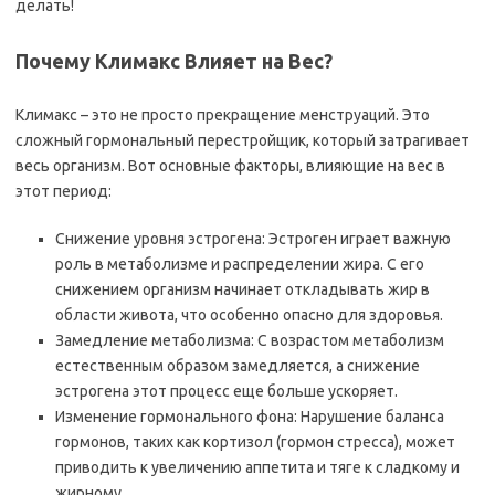
делать!
Почему Климакс Влияет на Вес?
Климакс – это не просто прекращение менструаций. Это
сложный гормональный перестройщик, который затрагивает
весь организм. Вот основные факторы, влияющие на вес в
этот период:
Снижение уровня эстрогена: Эстроген играет важную
роль в метаболизме и распределении жира. С его
снижением организм начинает откладывать жир в
области живота, что особенно опасно для здоровья.
Замедление метаболизма: С возрастом метаболизм
естественным образом замедляется, а снижение
эстрогена этот процесс еще больше ускоряет.
Изменение гормонального фона: Нарушение баланса
гормонов, таких как кортизол (гормон стресса), может
приводить к увеличению аппетита и тяге к сладкому и
жирному.