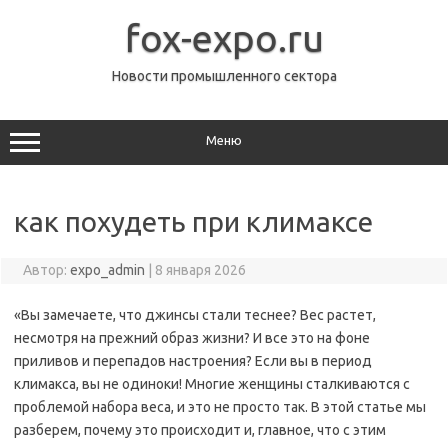
Перейти
к
fox-expo.ru
содержимому
Новости промышленного сектора
Меню
как похудеть при климаксе
Автор:
expo_admin
|
8 января 2026
«Вы замечаете, что джинсы стали теснее? Вес растет,
несмотря на прежний образ жизни? И все это на фоне
приливов и перепадов настроения? Если вы в период
климакса, вы не одиноки! Многие женщины сталкиваются с
проблемой набора веса, и это не просто так. В этой статье мы
разберем, почему это происходит и, главное, что с этим