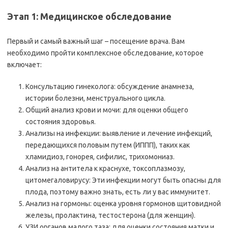
Этап 1: Медицинское обследование
Первый и самый важный шаг – посещение врача. Вам
необходимо пройти комплексное обследование, которое
включает:
Консультацию гинеколога: обсуждение анамнеза,
истории болезни, менструального цикла.
Общий анализ крови и мочи: для оценки общего
состояния здоровья.
Анализы на инфекции: выявление и лечение инфекций,
передающихся половым путем (ИППП), таких как
хламидиоз, гонорея, сифилис, трихомониаз.
Анализ на антитела к краснухе, токсоплазмозу,
цитомегаловирусу: Эти инфекции могут быть опасны для
плода, поэтому важно знать, есть ли у вас иммунитет.
Анализ на гормоны: оценка уровня гормонов щитовидной
железы, пролактина, тестостерона (для женщин).
УЗИ органов малого таза: для оценки состояния матки и