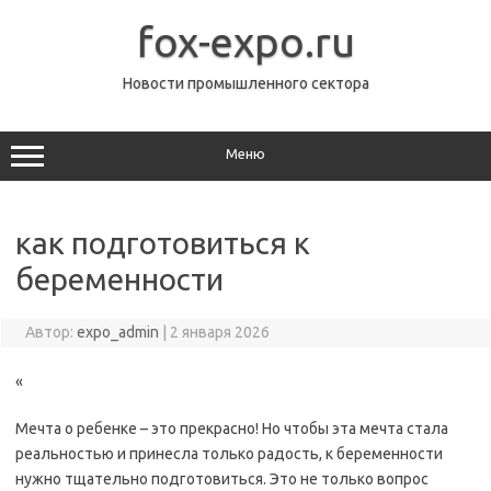
Перейти
к
fox-expo.ru
содержимому
Новости промышленного сектора
Меню
как подготовиться к
беременности
Автор:
expo_admin
|
2 января 2026
«
Мечта о ребенке – это прекрасно! Но чтобы эта мечта стала
реальностью и принесла только радость, к беременности
нужно тщательно подготовиться. Это не только вопрос